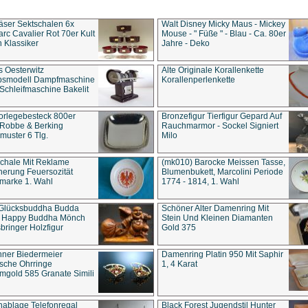
äser Sektschalen 6x
Walt Disney Micky Maus - Mickey
rc Cavalier Rot 70er Kult
Mouse - " Füße " - Blau - Ca. 80er
 Klassiker
Jahre - Deko
s Oesterwitz
Alte Originale Korallenkette
ebsmodell Dampfmaschine
Korallenperlenkette
Schleifmaschine Bakelit
rlegebesteck 800er
Bronzefigur Tierfigur Gepard Auf
 Robbe & Berking
Rauchmarmor - Sockel Signiert
uster 6 Tlg.
Milo
chale Mit Reklame
(mk010) Barocke Meissen Tasse,
herung Feuersozität
Blumenbukett, Marcolini Periode
marke 1. Wahl
1774 - 1814, 1. Wahl
 Glücksbuddha Budda
Schöner Alter Damenring Mit
t Happy Buddha Mönch
Stein Und Kleinen Diamanten
bringer Holzfigur
Gold 375
ner Biedermeier
Damenring Platin 950 Mit Saphir
ische Ohrringe
1, 4 Karat
gold 585 Granate Simili
nablage Telefonregal
Black Forest Jugendstil Hunter