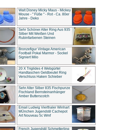
Walt Disney Micky Maus - Mickey
Mouse - " Füße " - Rot - Ca. 80er
Jahre - Deko
Sehr Schöner Alter Ring Aus 935
Silber Mit Weißen Und
Rubinfarbenen Steinen
Bronzefigur Vintage American
Football Pokal Marmor - Sockel
Signiert Milo
20 X Triglides 4 Webgürtel
Handtaschen Geldbeutel Ring
Verschluss Haken Schieber
Sehr Alter Silber 835 Fischpunze
Fischland Bernsteinanhänger
Amber Butterscotch
Email Ludwig Vierthaler Winhart
MÜnchen Jugendstil Cachepot
Art Nouveau 5c Wmf
French Jugendstil Schmetterling