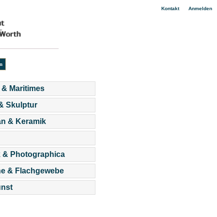
|
Kontakt
Anmelden
 & Maritimes
 & Skulptur
an & Keramik
 & Photographica
he & Flachgewebe
nst