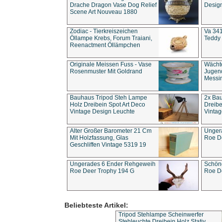
Drache Dragon Vase Dog Relief
Design
Scene Art Nouveau 1880
Zodiac - Tierkreiszeichen
Va 341
Öllampe Krebs, Forum Traiani,
Teddy 
Reenactment Öllämpchen
Originale Meissen Fuss - Vase
Wächt
Rosenmuster Mit Goldrand
Jugend
Messi
Bauhaus Tripod Steh Lampe
2x Ba
Holz Dreibein Spot Art Deco
Dreibe
Vintage Design Leuchte
Vintag
Alter Großer Barometer 21 Cm
Unger
Mit Holzfassung, Glas
Roe D
Geschliffen Vintage 5319 19
Ungerades 6 Ender Rehgeweih
Schön
Roe Deer Trophy 194 G
Roe D
Beliebteste Artikel:
Tripod Stehlampe Scheinwerfer
Stehleuchte Dreibein Holz Stativ