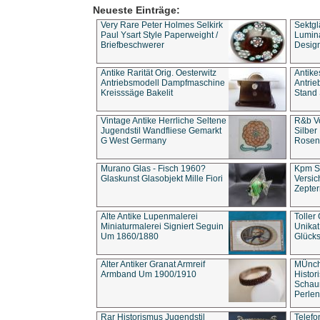
Neueste Einträge:
Very Rare Peter Holmes Selkirk
Sektgl
Paul Ysart Style Paperweight /
Lumina
Briefbeschwerer
Design
Antike Rarität Orig. Oesterwitz
Antike
Antriebsmodell Dampfmaschine
Antri
Kreisssäge Bakelit
Stand 
Vintage Antike Herrliche Seltene
R&b Vo
Jugendstil Wandfliese Gemarkt
Silber
G West Germany
Rosenm
Murano Glas - Fisch 1960?
Kpm S
Glaskunst Glasobjekt Mille Fiori
Versic
Zepter
Alte Antike Lupenmalerei
Toller
Miniaturmalerei Signiert Seguin
Unika
Um 1860/1880
Glücks
Alter Antiker Granat Armreif
MÜnch
Armband Um 1900/1910
Histor
Schaum
Perlen
Rar Historismus Jugendstil
Telefo