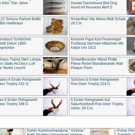
 60er 70er Jahre
Dackel Dachshund Bild Dog
Hund Art Nouveau Wmf S
22 Schuco Parfum Bottle
Rosenthal Vita Weiss Matt Schale
Bär Hellbraun
26 Cm
ersbach Schälchen
Keramik Figur Kurt Feuerriegel
stil Dekor 1865
Frohburg Sachsen Mädchen Mit
ngmontur
Katze Um 1915
uhaus Tripod Steh Lampe
Schaeffenacker Wand Platte
in Stativ Art Deco Loft
Fliese Relief Wandkeramik Wall
e Studio Leucht
Plaque Fisch
ades 6 Ender Rehgeweih
Schönes 6 Ender Rehgeweih
eer Trophy 242 G
Roe Deer Trophy 224 G
es 6 Ender Rehgeweih
6 Ender Rehgeweih Auf
eer Trophy 186 G
Naturholzbrett Roe Deer Trophy
Höhe: 34 Cm
Kamin Kaminumrandung " Victoria "
Fisher Pri
Antik Shabby Umrandung Vintage
Zubehör, V