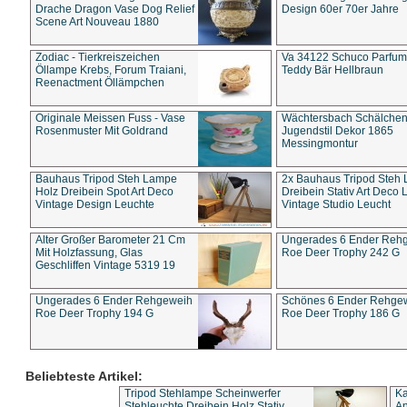
Drache Dragon Vase Dog Relief
Design 60er 70er Jahre
Scene Art Nouveau 1880
Zodiac - Tierkreiszeichen
Va 34122 Schuco Parfum 
Öllampe Krebs, Forum Traiani,
Teddy Bär Hellbraun
Reenactment Öllämpchen
Originale Meissen Fuss - Vase
Wächtersbach Schälche
Rosenmuster Mit Goldrand
Jugendstil Dekor 1865
Messingmontur
Bauhaus Tripod Steh Lampe
2x Bauhaus Tripod Steh
Holz Dreibein Spot Art Deco
Dreibein Stativ Art Deco L
Vintage Design Leuchte
Vintage Studio Leucht
Alter Großer Barometer 21 Cm
Ungerades 6 Ender Reh
Mit Holzfassung, Glas
Roe Deer Trophy 242 G
Geschliffen Vintage 5319 19
Ungerades 6 Ender Rehgeweih
Schönes 6 Ender Rehge
Roe Deer Trophy 194 G
Roe Deer Trophy 186 G
Beliebteste Artikel:
Tripod Stehlampe Scheinwerfer
Ka
Stehleuchte Dreibein Holz Stativ
An