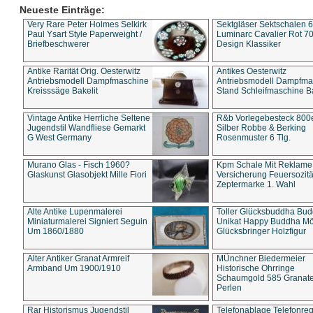
Neueste Einträge:
Very Rare Peter Holmes Selkirk
Sektgläser Sektschalen 
Paul Ysart Style Paperweight /
Luminarc Cavalier Rot 70
Briefbeschwerer
Design Klassiker
Antike Rarität Orig. Oesterwitz
Antikes Oesterwitz
Antriebsmodell Dampfmaschine
Antriebsmodell Dampfma
Kreisssäge Bakelit
Stand Schleifmaschine Ba
Vintage Antike Herrliche Seltene
R&b Vorlegebesteck 800
Jugendstil Wandfliese Gemarkt
Silber Robbe & Berking
G West Germany
Rosenmuster 6 Tlg.
Murano Glas - Fisch 1960?
Kpm Schale Mit Reklame
Glaskunst Glasobjekt Mille Fiori
Versicherung Feuersozitä
Zeptermarke 1. Wahl
Alte Antike Lupenmalerei
Toller Glücksbuddha Bu
Miniaturmalerei Signiert Seguin
Unikat Happy Buddha M
Um 1860/1880
Glücksbringer Holzfigur
Alter Antiker Granat Armreif
MÜnchner Biedermeier
Armband Um 1900/1910
Historische Ohrringe
Schaumgold 585 Granate 
Perlen
Rar Historismus Jugendstil
Telefonablage Telefonreg