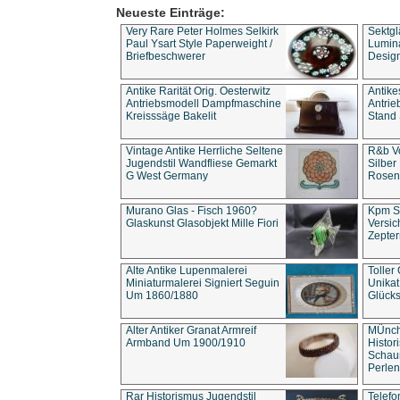
Neueste Einträge:
Very Rare Peter Holmes Selkirk
Sektgl
Paul Ysart Style Paperweight /
Lumina
Briefbeschwerer
Design
Antike Rarität Orig. Oesterwitz
Antike
Antriebsmodell Dampfmaschine
Antri
Kreisssäge Bakelit
Stand 
Vintage Antike Herrliche Seltene
R&b Vo
Jugendstil Wandfliese Gemarkt
Silber
G West Germany
Rosenm
Murano Glas - Fisch 1960?
Kpm S
Glaskunst Glasobjekt Mille Fiori
Versic
Zepter
Alte Antike Lupenmalerei
Toller
Miniaturmalerei Signiert Seguin
Unika
Um 1860/1880
Glücks
Alter Antiker Granat Armreif
MÜnch
Armband Um 1900/1910
Histor
Schaum
Perlen
Rar Historismus Jugendstil
Telefo