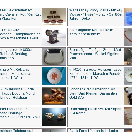
äser Sektschalen 6x
Walt Disney Micky Maus - Mickey
rc Cavalier Rot 70er Kult
Mouse - " Füße " - Blau - Ca. 80er
 Klassiker
Jahre - Deko
s Oesterwitz
Alte Originale Korallenkette
ebsmodell Dampfmaschine
Korallenperlenkette
Schleifmaschine Bakelit
rlegebesteck 800er
Bronzefigur Tierfigur Gepard Auf
 Robbe & Berking
Rauchmarmor - Sockel Signiert
uster 6 Tlg.
Milo
chale Mit Reklame
(mk010) Barocke Meissen Tasse,
herung Feuersozität
Blumenbukett, Marcolini Periode
marke 1. Wahl
1774 - 1814, 1. Wahl
 Glücksbuddha Budda
Schöner Alter Damenring Mit
t Happy Buddha Mönch
Stein Und Kleinen Diamanten
bringer Holzfigur
Gold 375
ner Biedermeier
Damenring Platin 950 Mit Saphir
ische Ohrringe
1, 4 Karat
gold 585 Granate Simili
nablage Telefonregal
Black Forest Jugendstil Hunter