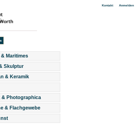
|
Kontakt
Anmelden
 & Maritimes
 & Skulptur
an & Keramik
 & Photographica
he & Flachgewebe
nst