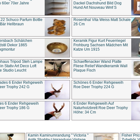
 60er 70er Jahre
Dackel Dachshund Bild Dog
Hund Art Nouveau Wmf S
22 Schuco Parfum Bottle
Rosenthal Vita Weiss Matt Schale
Bär Hellbraun
26 Cm
ersbach Schälchen
Keramik Figur Kurt Feuerriegel
stil Dekor 1865
Frohburg Sachsen Mädchen Mit
ngmontur
Katze Um 1915
uhaus Tripod Steh Lampe
Schaeffenacker Wand Platte
in Stativ Art Deco Loft
Fliese Relief Wandkeramik Wall
e Studio Leucht
Plaque Fisch
ades 6 Ender Rehgeweih
Schönes 6 Ender Rehgeweih
eer Trophy 242 G
Roe Deer Trophy 224 G
es 6 Ender Rehgeweih
6 Ender Rehgeweih Auf
eer Trophy 186 G
Naturholzbrett Roe Deer Trophy
Höhe: 34 Cm
Kamin Kaminumrandung " Victoria "
Fisher Pri
Antik Shabby Umrandung Vintage
Zubehör, V