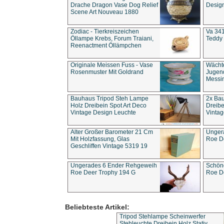
Drache Dragon Vase Dog Relief
Design
Scene Art Nouveau 1880
Zodiac - Tierkreiszeichen
Va 341
Öllampe Krebs, Forum Traiani,
Teddy 
Reenactment Öllämpchen
Originale Meissen Fuss - Vase
Wächt
Rosenmuster Mit Goldrand
Jugend
Messi
Bauhaus Tripod Steh Lampe
2x Ba
Holz Dreibein Spot Art Deco
Dreibe
Vintage Design Leuchte
Vintag
Alter Großer Barometer 21 Cm
Unger
Mit Holzfassung, Glas
Roe D
Geschliffen Vintage 5319 19
Ungerades 6 Ender Rehgeweih
Schön
Roe Deer Trophy 194 G
Roe D
Beliebteste Artikel:
Tripod Stehlampe Scheinwerfer
Stehleuchte Dreibein Holz Stativ