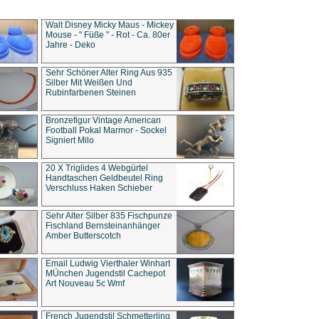
Walt Disney Micky Maus - Mickey
Mouse - " Füße " - Rot - Ca. 80er
Jahre - Deko
Sehr Schöner Alter Ring Aus 935
Silber Mit Weißen Und
Rubinfarbenen Steinen
Bronzefigur Vintage American
Football Pokal Marmor - Sockel
Signiert Milo
20 X Triglides 4 Webgürtel
Handtaschen Geldbeutel Ring
Verschluss Haken Schieber
Sehr Alter Silber 835 Fischpunze
Fischland Bernsteinanhänger
Amber Butterscotch
Email Ludwig Vierthaler Winhart
MÜnchen Jugendstil Cachepot
Art Nouveau 5c Wmf
French Jugendstil Schmetterling