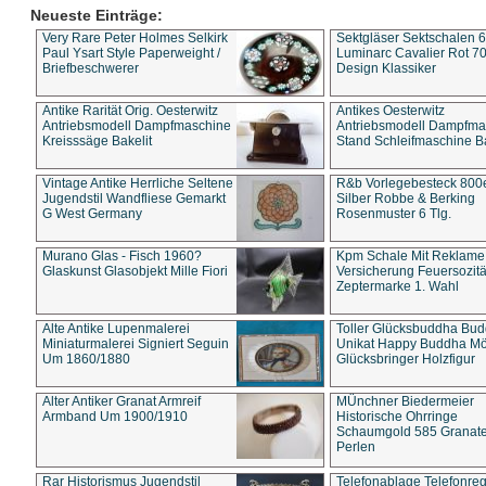
Neueste Einträge:
Very Rare Peter Holmes Selkirk
Sektgläser Sektschalen 
Paul Ysart Style Paperweight /
Luminarc Cavalier Rot 70
Briefbeschwerer
Design Klassiker
Antike Rarität Orig. Oesterwitz
Antikes Oesterwitz
Antriebsmodell Dampfmaschine
Antriebsmodell Dampfma
Kreisssäge Bakelit
Stand Schleifmaschine Ba
Vintage Antike Herrliche Seltene
R&b Vorlegebesteck 800
Jugendstil Wandfliese Gemarkt
Silber Robbe & Berking
G West Germany
Rosenmuster 6 Tlg.
Murano Glas - Fisch 1960?
Kpm Schale Mit Reklame
Glaskunst Glasobjekt Mille Fiori
Versicherung Feuersozitä
Zeptermarke 1. Wahl
Alte Antike Lupenmalerei
Toller Glücksbuddha Bu
Miniaturmalerei Signiert Seguin
Unikat Happy Buddha M
Um 1860/1880
Glücksbringer Holzfigur
Alter Antiker Granat Armreif
MÜnchner Biedermeier
Armband Um 1900/1910
Historische Ohrringe
Schaumgold 585 Granate 
Perlen
Rar Historismus Jugendstil
Telefonablage Telefonreg