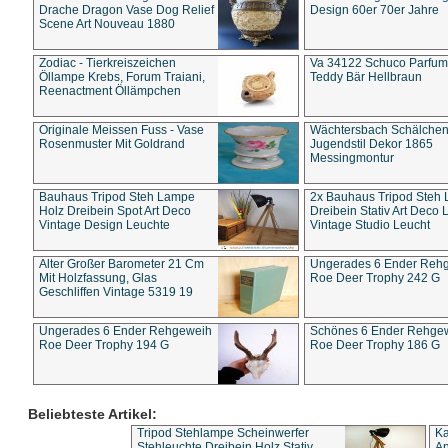
Drache Dragon Vase Dog Relief
Design 60er 70er Jahre
Scene Art Nouveau 1880
Zodiac - Tierkreiszeichen
Va 34122 Schuco Parfum 
Öllampe Krebs, Forum Traiani,
Teddy Bär Hellbraun
Reenactment Öllämpchen
Originale Meissen Fuss - Vase
Wächtersbach Schälche
Rosenmuster Mit Goldrand
Jugendstil Dekor 1865
Messingmontur
Bauhaus Tripod Steh Lampe
2x Bauhaus Tripod Steh
Holz Dreibein Spot Art Deco
Dreibein Stativ Art Deco L
Vintage Design Leuchte
Vintage Studio Leucht
Alter Großer Barometer 21 Cm
Ungerades 6 Ender Reh
Mit Holzfassung, Glas
Roe Deer Trophy 242 G
Geschliffen Vintage 5319 19
Ungerades 6 Ender Rehgeweih
Schönes 6 Ender Rehge
Roe Deer Trophy 194 G
Roe Deer Trophy 186 G
Beliebteste Artikel:
Tripod Stehlampe Scheinwerfer
Ka
Stehleuchte Dreibein Holz Stativ
An