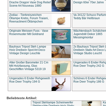
Drache Dragon Vase Dog Relief
Design 60er 70er Jahre
Scene Art Nouveau 1880
Zodiac - Tierkreiszeichen
Va 34122 Schuco Parfum 
Öllampe Krebs, Forum Traiani,
Teddy Bär Hellbraun
Reenactment Öllämpchen
Originale Meissen Fuss - Vase
Wächtersbach Schälche
Rosenmuster Mit Goldrand
Jugendstil Dekor 1865
Messingmontur
Bauhaus Tripod Steh Lampe
2x Bauhaus Tripod Steh
Holz Dreibein Spot Art Deco
Dreibein Stativ Art Deco L
Vintage Design Leuchte
Vintage Studio Leucht
Alter Großer Barometer 21 Cm
Ungerades 6 Ender Reh
Mit Holzfassung, Glas
Roe Deer Trophy 242 G
Geschliffen Vintage 5319 19
Ungerades 6 Ender Rehgeweih
Schönes 6 Ender Rehge
Roe Deer Trophy 194 G
Roe Deer Trophy 186 G
Beliebteste Artikel:
Tripod Stehlampe Scheinwerfer
Ka
Stehleuchte Dreibein Holz Stativ
An