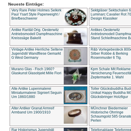
Neueste Einträge:
Very Rare Peter Holmes Selkirk
Sektgläser Sektschalen 
Paul Ysart Style Paperweight /
Luminarc Cavalier Rot 70
Briefbeschwerer
Design Klassiker
Antike Rarität Orig. Oesterwitz
Antikes Oesterwitz
Antriebsmodell Dampfmaschine
Antriebsmodell Dampfma
Kreisssäge Bakelit
Stand Schleifmaschine Ba
Vintage Antike Herrliche Seltene
R&b Vorlegebesteck 800
Jugendstil Wandfliese Gemarkt
Silber Robbe & Berking
G West Germany
Rosenmuster 6 Tlg.
Murano Glas - Fisch 1960?
Kpm Schale Mit Reklame
Glaskunst Glasobjekt Mille Fiori
Versicherung Feuersozitä
Zeptermarke 1. Wahl
Alte Antike Lupenmalerei
Toller Glücksbuddha Bu
Miniaturmalerei Signiert Seguin
Unikat Happy Buddha M
Um 1860/1880
Glücksbringer Holzfigur
Alter Antiker Granat Armreif
MÜnchner Biedermeier
Armband Um 1900/1910
Historische Ohrringe
Schaumgold 585 Granate 
Perlen
Rar Historismus Jugendstil
Telefonablage Telefonreg