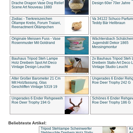
Drache Dragon Vase Dog Relief
Design 60er 70er Jahre
Scene Art Nouveau 1880
Zodiac - Tierkreiszeichen
Va 34122 Schuco Parfum 
Öllampe Krebs, Forum Traiani,
Teddy Bär Hellbraun
Reenactment Öllämpchen
Originale Meissen Fuss - Vase
Wächtersbach Schälche
Rosenmuster Mit Goldrand
Jugendstil Dekor 1865
Messingmontur
Bauhaus Tripod Steh Lampe
2x Bauhaus Tripod Steh
Holz Dreibein Spot Art Deco
Dreibein Stativ Art Deco L
Vintage Design Leuchte
Vintage Studio Leucht
Alter Großer Barometer 21 Cm
Ungerades 6 Ender Reh
Mit Holzfassung, Glas
Roe Deer Trophy 242 G
Geschliffen Vintage 5319 19
Ungerades 6 Ender Rehgeweih
Schönes 6 Ender Rehge
Roe Deer Trophy 194 G
Roe Deer Trophy 186 G
Beliebteste Artikel:
Tripod Stehlampe Scheinwerfer
Ka
Stehleuchte Dreibein Holz Stativ
An