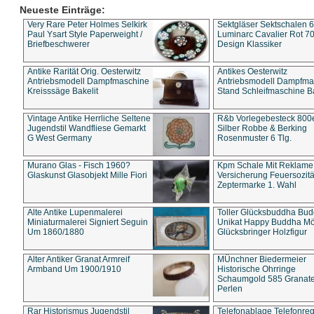
Neueste Einträge:
Very Rare Peter Holmes Selkirk
Sektgläser Sektschalen 
Paul Ysart Style Paperweight /
Luminarc Cavalier Rot 70
Briefbeschwerer
Design Klassiker
Antike Rarität Orig. Oesterwitz
Antikes Oesterwitz
Antriebsmodell Dampfmaschine
Antriebsmodell Dampfma
Kreisssäge Bakelit
Stand Schleifmaschine Ba
Vintage Antike Herrliche Seltene
R&b Vorlegebesteck 800
Jugendstil Wandfliese Gemarkt
Silber Robbe & Berking
G West Germany
Rosenmuster 6 Tlg.
Murano Glas - Fisch 1960?
Kpm Schale Mit Reklame
Glaskunst Glasobjekt Mille Fiori
Versicherung Feuersozitä
Zeptermarke 1. Wahl
Alte Antike Lupenmalerei
Toller Glücksbuddha Bu
Miniaturmalerei Signiert Seguin
Unikat Happy Buddha M
Um 1860/1880
Glücksbringer Holzfigur
Alter Antiker Granat Armreif
MÜnchner Biedermeier
Armband Um 1900/1910
Historische Ohrringe
Schaumgold 585 Granate 
Perlen
Rar Historismus Jugendstil
Telefonablage Telefonreg