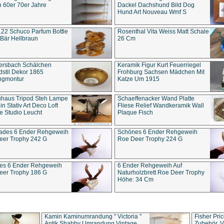
 60er 70er Jahre
Dackel Dachshund Bild Dog
Hund Art Nouveau Wmf S
22 Schuco Parfum Bottle
Rosenthal Vita Weiss Matt Schale
Bär Hellbraun
26 Cm
ersbach Schälchen
Keramik Figur Kurt Feuerriegel
stil Dekor 1865
Frohburg Sachsen Mädchen Mit
ngmontur
Katze Um 1915
uhaus Tripod Steh Lampe
Schaeffenacker Wand Platte
in Stativ Art Deco Loft
Fliese Relief Wandkeramik Wall
e Studio Leucht
Plaque Fisch
ades 6 Ender Rehgeweih
Schönes 6 Ender Rehgeweih
eer Trophy 242 G
Roe Deer Trophy 224 G
es 6 Ender Rehgeweih
6 Ender Rehgeweih Auf
eer Trophy 186 G
Naturholzbrett Roe Deer Trophy
Höhe: 34 Cm
Kamin Kaminumrandung " Victoria "
Fisher Pri
Antik Shabby Umrandung Vintage
Zubehör, V