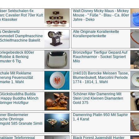
äser Sektschalen 6x
Walt Disney Micky Maus - Mickey
rc Cavalier Rot 70er Kult
Mouse - " Füße " - Blau - Ca. 80er
 Klassiker
Jahre - Deko
s Oesterwitz
Alte Originale Korallenkette
ebsmodell Dampfmaschine
Korallenperlenkette
Schleifmaschine Bakelit
rlegebesteck 800er
Bronzefigur Tierfigur Gepard Auf
 Robbe & Berking
Rauchmarmor - Sockel Signiert
uster 6 Tlg.
Milo
chale Mit Reklame
(mk010) Barocke Meissen Tasse,
herung Feuersozität
Blumenbukett, Marcolini Periode
marke 1. Wahl
1774 - 1814, 1. Wahl
 Glücksbuddha Budda
Schöner Alter Damenring Mit
t Happy Buddha Mönch
Stein Und Kleinen Diamanten
bringer Holzfigur
Gold 375
ner Biedermeier
Damenring Platin 950 Mit Saphir
ische Ohrringe
1, 4 Karat
gold 585 Granate Simili
nablage Telefonregal
Black Forest Jugendstil Hunter