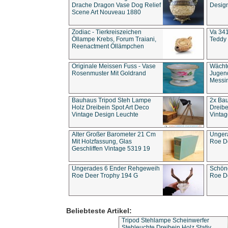
Drache Dragon Vase Dog Relief
Design
Scene Art Nouveau 1880
Zodiac - Tierkreiszeichen
Va 341
Öllampe Krebs, Forum Traiani,
Teddy 
Reenactment Öllämpchen
Originale Meissen Fuss - Vase
Wächt
Rosenmuster Mit Goldrand
Jugend
Messi
Bauhaus Tripod Steh Lampe
2x Ba
Holz Dreibein Spot Art Deco
Dreibe
Vintage Design Leuchte
Vintag
Alter Großer Barometer 21 Cm
Unger
Mit Holzfassung, Glas
Roe D
Geschliffen Vintage 5319 19
Ungerades 6 Ender Rehgeweih
Schön
Roe Deer Trophy 194 G
Roe D
Beliebteste Artikel:
Tripod Stehlampe Scheinwerfer
Stehleuchte Dreibein Holz Stativ