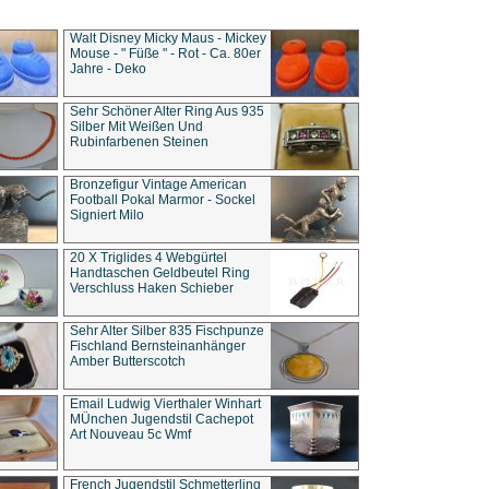
Walt Disney Micky Maus - Mickey
Mouse - " Füße " - Rot - Ca. 80er
Jahre - Deko
Sehr Schöner Alter Ring Aus 935
Silber Mit Weißen Und
Rubinfarbenen Steinen
Bronzefigur Vintage American
Football Pokal Marmor - Sockel
Signiert Milo
20 X Triglides 4 Webgürtel
Handtaschen Geldbeutel Ring
Verschluss Haken Schieber
Sehr Alter Silber 835 Fischpunze
Fischland Bernsteinanhänger
Amber Butterscotch
Email Ludwig Vierthaler Winhart
MÜnchen Jugendstil Cachepot
Art Nouveau 5c Wmf
French Jugendstil Schmetterling