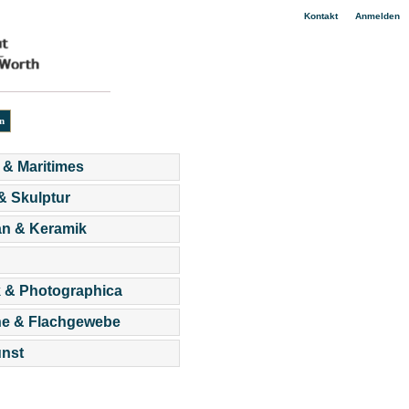
|
Kontakt
Anmelden
 & Maritimes
 & Skulptur
an & Keramik
 & Photographica
he & Flachgewebe
nst