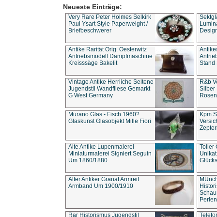
Neueste Einträge:
Very Rare Peter Holmes Selkirk
Sektgl
Paul Ysart Style Paperweight /
Lumina
Briefbeschwerer
Design
Antike Rarität Orig. Oesterwitz
Antike
Antriebsmodell Dampfmaschine
Antri
Kreisssäge Bakelit
Stand 
Vintage Antike Herrliche Seltene
R&b Vo
Jugendstil Wandfliese Gemarkt
Silber
G West Germany
Rosenm
Murano Glas - Fisch 1960?
Kpm S
Glaskunst Glasobjekt Mille Fiori
Versic
Zepter
Alte Antike Lupenmalerei
Toller
Miniaturmalerei Signiert Seguin
Unika
Um 1860/1880
Glücks
Alter Antiker Granat Armreif
MÜnch
Armband Um 1900/1910
Histor
Schaum
Perlen
Rar Historismus Jugendstil
Telefo