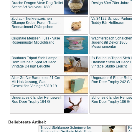
Drache Dragon Vase Dog Relief
Design 60er 70er Jahre
Scene Art Nouveau 1880
Zodiac - Tierkreiszeichen
Va 34122 Schuco Parfum 
Öllampe Krebs, Forum Traiani,
Teddy Bär Hellbraun
Reenactment Öllämpchen
Originale Meissen Fuss - Vase
Wächtersbach Schälche
Rosenmuster Mit Goldrand
Jugendstil Dekor 1865
Messingmontur
Bauhaus Tripod Steh Lampe
2x Bauhaus Tripod Steh
Holz Dreibein Spot Art Deco
Dreibein Stativ Art Deco L
Vintage Design Leuchte
Vintage Studio Leucht
Alter Großer Barometer 21 Cm
Ungerades 6 Ender Reh
Mit Holzfassung, Glas
Roe Deer Trophy 242 G
Geschliffen Vintage 5319 19
Ungerades 6 Ender Rehgeweih
Schönes 6 Ender Rehge
Roe Deer Trophy 194 G
Roe Deer Trophy 186 G
Beliebteste Artikel:
Tripod Stehlampe Scheinwerfer
Ka
Stehleuchte Dreibein Holz Stativ
An