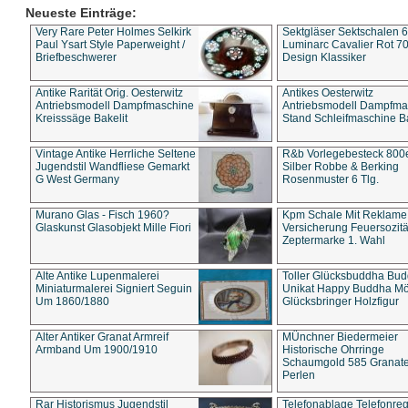
Neueste Einträge:
Very Rare Peter Holmes Selkirk
Sektgläser Sektschalen 
Paul Ysart Style Paperweight /
Luminarc Cavalier Rot 70
Briefbeschwerer
Design Klassiker
Antike Rarität Orig. Oesterwitz
Antikes Oesterwitz
Antriebsmodell Dampfmaschine
Antriebsmodell Dampfma
Kreisssäge Bakelit
Stand Schleifmaschine Ba
Vintage Antike Herrliche Seltene
R&b Vorlegebesteck 800
Jugendstil Wandfliese Gemarkt
Silber Robbe & Berking
G West Germany
Rosenmuster 6 Tlg.
Murano Glas - Fisch 1960?
Kpm Schale Mit Reklame
Glaskunst Glasobjekt Mille Fiori
Versicherung Feuersozitä
Zeptermarke 1. Wahl
Alte Antike Lupenmalerei
Toller Glücksbuddha Bu
Miniaturmalerei Signiert Seguin
Unikat Happy Buddha M
Um 1860/1880
Glücksbringer Holzfigur
Alter Antiker Granat Armreif
MÜnchner Biedermeier
Armband Um 1900/1910
Historische Ohrringe
Schaumgold 585 Granate 
Perlen
Rar Historismus Jugendstil
Telefonablage Telefonreg