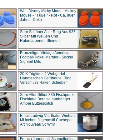
Walt Disney Micky Maus - Mickey
Mouse - " Füße " - Rot - Ca. 80er
Jahre - Deko
Sehr Schöner Alter Ring Aus 935
Silber Mit Weißen Und
Rubinfarbenen Steinen
Bronzefigur Vintage American
Football Pokal Marmor - Sockel
Signiert Milo
20 X Triglides 4 Webgürtel
Handtaschen Geldbeutel Ring
Verschluss Haken Schieber
Sehr Alter Silber 835 Fischpunze
Fischland Bernsteinanhänger
Amber Butterscotch
Email Ludwig Vierthaler Winhart
MÜnchen Jugendstil Cachepot
Art Nouveau 5c Wmf
French Jugendstil Schmetterling