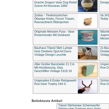
Drache Dragon Vase Dog Relief
Design
Scene Art Nouveau 1880
Zodiac - Tierkreiszeichen
Va 341
Öllampe Krebs, Forum Traiani,
Teddy 
Reenactment Öllämpchen
Originale Meissen Fuss - Vase
Wächt
Rosenmuster Mit Goldrand
Jugend
Messi
Bauhaus Tripod Steh Lampe
2x Ba
Holz Dreibein Spot Art Deco
Dreibe
Vintage Design Leuchte
Vintag
Alter Großer Barometer 21 Cm
Unger
Mit Holzfassung, Glas
Roe D
Geschliffen Vintage 5319 19
Ungerades 6 Ender Rehgeweih
Schön
Roe Deer Trophy 194 G
Roe D
Beliebteste Artikel:
Tripod Stehlampe Scheinwerfer
Stehleuchte Dreibein Holz Stativ