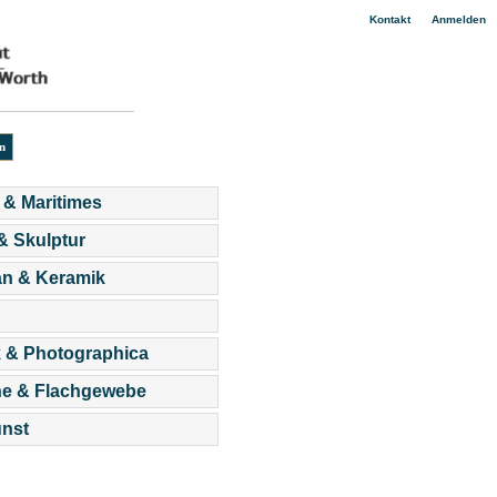
|
Kontakt
Anmelden
 & Maritimes
 & Skulptur
an & Keramik
 & Photographica
he & Flachgewebe
nst