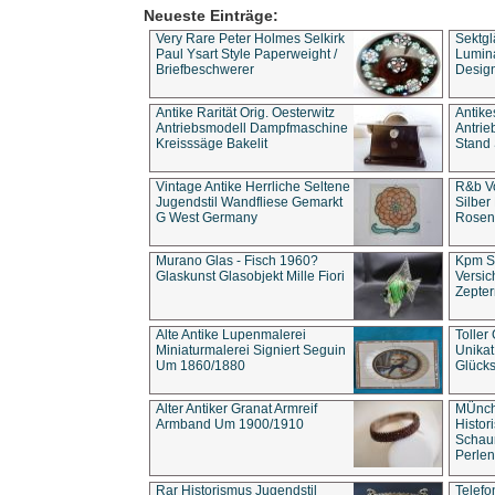
Neueste Einträge:
Very Rare Peter Holmes Selkirk
Sektgl
Paul Ysart Style Paperweight /
Lumina
Briefbeschwerer
Design
Antike Rarität Orig. Oesterwitz
Antike
Antriebsmodell Dampfmaschine
Antri
Kreisssäge Bakelit
Stand 
Vintage Antike Herrliche Seltene
R&b Vo
Jugendstil Wandfliese Gemarkt
Silber
G West Germany
Rosenm
Murano Glas - Fisch 1960?
Kpm S
Glaskunst Glasobjekt Mille Fiori
Versic
Zepter
Alte Antike Lupenmalerei
Toller
Miniaturmalerei Signiert Seguin
Unika
Um 1860/1880
Glücks
Alter Antiker Granat Armreif
MÜnch
Armband Um 1900/1910
Histor
Schaum
Perlen
Rar Historismus Jugendstil
Telefo