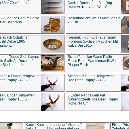
 60er 70er Jahre
Dackel Dachshund Bild Dog
Hund Art Nouveau Wmf S
22 Schuco Parfum Bottle
Rosenthal Vita Weiss Matt Schale
Bär Hellbraun
26 Cm
ersbach Schälchen
Keramik Figur Kurt Feuerriegel
stil Dekor 1865
Frohburg Sachsen Mädchen Mit
ngmontur
Katze Um 1915
uhaus Tripod Steh Lampe
Schaeffenacker Wand Platte
in Stativ Art Deco Loft
Fliese Relief Wandkeramik Wall
e Studio Leucht
Plaque Fisch
ades 6 Ender Rehgeweih
Schönes 6 Ender Rehgeweih
eer Trophy 242 G
Roe Deer Trophy 224 G
es 6 Ender Rehgeweih
6 Ender Rehgeweih Auf
eer Trophy 186 G
Naturholzbrett Roe Deer Trophy
Höhe: 34 Cm
Kamin Kaminumrandung " Victoria "
Fisher Pri
Antik Shabby Umrandung Vintage
Zubehör, V