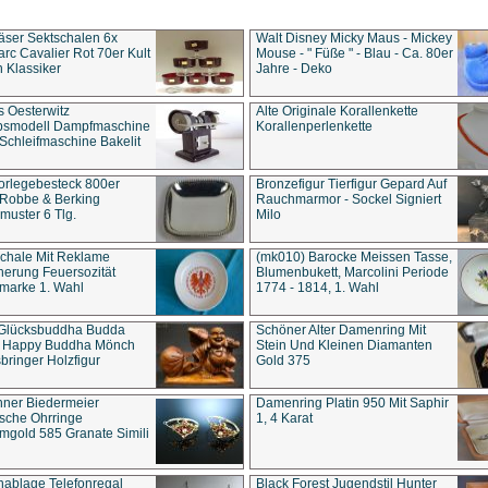
äser Sektschalen 6x
Walt Disney Micky Maus - Mickey
rc Cavalier Rot 70er Kult
Mouse - " Füße " - Blau - Ca. 80er
 Klassiker
Jahre - Deko
s Oesterwitz
Alte Originale Korallenkette
ebsmodell Dampfmaschine
Korallenperlenkette
Schleifmaschine Bakelit
rlegebesteck 800er
Bronzefigur Tierfigur Gepard Auf
 Robbe & Berking
Rauchmarmor - Sockel Signiert
uster 6 Tlg.
Milo
chale Mit Reklame
(mk010) Barocke Meissen Tasse,
herung Feuersozität
Blumenbukett, Marcolini Periode
marke 1. Wahl
1774 - 1814, 1. Wahl
 Glücksbuddha Budda
Schöner Alter Damenring Mit
t Happy Buddha Mönch
Stein Und Kleinen Diamanten
bringer Holzfigur
Gold 375
ner Biedermeier
Damenring Platin 950 Mit Saphir
ische Ohrringe
1, 4 Karat
gold 585 Granate Simili
nablage Telefonregal
Black Forest Jugendstil Hunter