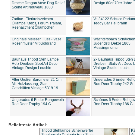
Drache Dragon Vase Dog Relief
Design 60er 70er Jahre
Scene Art Nouveau 1880
Zodiac - Tierkreiszeichen
Va 34122 Schuco Parfum 
Öllampe Krebs, Forum Traiani,
Teddy Bär Hellbraun
Reenactment Öllämpchen
Originale Meissen Fuss - Vase
Wächtersbach Schälche
Rosenmuster Mit Goldrand
Jugendstil Dekor 1865
Messingmontur
Bauhaus Tripod Steh Lampe
2x Bauhaus Tripod Steh
Holz Dreibein Spot Art Deco
Dreibein Stativ Art Deco L
Vintage Design Leuchte
Vintage Studio Leucht
Alter Großer Barometer 21 Cm
Ungerades 6 Ender Reh
Mit Holzfassung, Glas
Roe Deer Trophy 242 G
Geschliffen Vintage 5319 19
Ungerades 6 Ender Rehgeweih
Schönes 6 Ender Rehge
Roe Deer Trophy 194 G
Roe Deer Trophy 186 G
Beliebteste Artikel:
Tripod Stehlampe Scheinwerfer
Ka
Stehleuchte Dreibein Holz Stativ
An