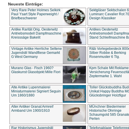
Neueste Einträge:
Very Rare Peter Holmes Selkirk
Sektgläser Sektschalen 
Paul Ysart Style Paperweight /
Luminarc Cavalier Rot 70
Briefbeschwerer
Design Klassiker
Antike Rarität Orig. Oesterwitz
Antikes Oesterwitz
Antriebsmodell Dampfmaschine
Antriebsmodell Dampfma
Kreisssäge Bakelit
Stand Schleifmaschine Ba
Vintage Antike Herrliche Seltene
R&b Vorlegebesteck 800
Jugendstil Wandfliese Gemarkt
Silber Robbe & Berking
G West Germany
Rosenmuster 6 Tlg.
Murano Glas - Fisch 1960?
Kpm Schale Mit Reklame
Glaskunst Glasobjekt Mille Fiori
Versicherung Feuersozitä
Zeptermarke 1. Wahl
Alte Antike Lupenmalerei
Toller Glücksbuddha Bu
Miniaturmalerei Signiert Seguin
Unikat Happy Buddha M
Um 1860/1880
Glücksbringer Holzfigur
Alter Antiker Granat Armreif
MÜnchner Biedermeier
Armband Um 1900/1910
Historische Ohrringe
Schaumgold 585 Granate 
Perlen
Rar Historismus Jugendstil
Telefonablage Telefonreg