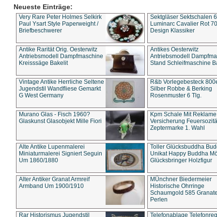
Neueste Einträge:
Very Rare Peter Holmes Selkirk
Sektgläser Sektschalen 
Paul Ysart Style Paperweight /
Luminarc Cavalier Rot 70
Briefbeschwerer
Design Klassiker
Antike Rarität Orig. Oesterwitz
Antikes Oesterwitz
Antriebsmodell Dampfmaschine
Antriebsmodell Dampfma
Kreisssäge Bakelit
Stand Schleifmaschine Ba
Vintage Antike Herrliche Seltene
R&b Vorlegebesteck 800
Jugendstil Wandfliese Gemarkt
Silber Robbe & Berking
G West Germany
Rosenmuster 6 Tlg.
Murano Glas - Fisch 1960?
Kpm Schale Mit Reklame
Glaskunst Glasobjekt Mille Fiori
Versicherung Feuersozitä
Zeptermarke 1. Wahl
Alte Antike Lupenmalerei
Toller Glücksbuddha Bu
Miniaturmalerei Signiert Seguin
Unikat Happy Buddha M
Um 1860/1880
Glücksbringer Holzfigur
Alter Antiker Granat Armreif
MÜnchner Biedermeier
Armband Um 1900/1910
Historische Ohrringe
Schaumgold 585 Granate 
Perlen
Rar Historismus Jugendstil
Telefonablage Telefonreg