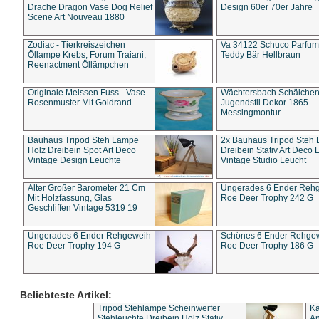
Drache Dragon Vase Dog Relief
Design 60er 70er Jahre
Scene Art Nouveau 1880
Zodiac - Tierkreiszeichen
Va 34122 Schuco Parfum 
Öllampe Krebs, Forum Traiani,
Teddy Bär Hellbraun
Reenactment Öllämpchen
Originale Meissen Fuss - Vase
Wächtersbach Schälche
Rosenmuster Mit Goldrand
Jugendstil Dekor 1865
Messingmontur
Bauhaus Tripod Steh Lampe
2x Bauhaus Tripod Steh
Holz Dreibein Spot Art Deco
Dreibein Stativ Art Deco L
Vintage Design Leuchte
Vintage Studio Leucht
Alter Großer Barometer 21 Cm
Ungerades 6 Ender Reh
Mit Holzfassung, Glas
Roe Deer Trophy 242 G
Geschliffen Vintage 5319 19
Ungerades 6 Ender Rehgeweih
Schönes 6 Ender Rehge
Roe Deer Trophy 194 G
Roe Deer Trophy 186 G
Beliebteste Artikel:
Tripod Stehlampe Scheinwerfer
Ka
Stehleuchte Dreibein Holz Stativ
An