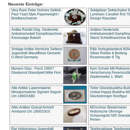
Neueste Einträge:
Very Rare Peter Holmes Selkirk
Sektgläser Sektschalen 
Paul Ysart Style Paperweight /
Luminarc Cavalier Rot 70
Briefbeschwerer
Design Klassiker
Antike Rarität Orig. Oesterwitz
Antikes Oesterwitz
Antriebsmodell Dampfmaschine
Antriebsmodell Dampfma
Kreisssäge Bakelit
Stand Schleifmaschine Ba
Vintage Antike Herrliche Seltene
R&b Vorlegebesteck 800
Jugendstil Wandfliese Gemarkt
Silber Robbe & Berking
G West Germany
Rosenmuster 6 Tlg.
Murano Glas - Fisch 1960?
Kpm Schale Mit Reklame
Glaskunst Glasobjekt Mille Fiori
Versicherung Feuersozitä
Zeptermarke 1. Wahl
Alte Antike Lupenmalerei
Toller Glücksbuddha Bu
Miniaturmalerei Signiert Seguin
Unikat Happy Buddha M
Um 1860/1880
Glücksbringer Holzfigur
Alter Antiker Granat Armreif
MÜnchner Biedermeier
Armband Um 1900/1910
Historische Ohrringe
Schaumgold 585 Granate 
Perlen
Rar Historismus Jugendstil
Telefonablage Telefonreg