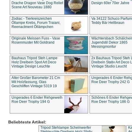
Drache Dragon Vase Dog Relief
Design 60er 70er Jahre
Scene Art Nouveau 1880
Zodiac - Tierkreiszeichen
Va 34122 Schuco Parfum 
Öllampe Krebs, Forum Traiani,
Teddy Bär Hellbraun
Reenactment Öllämpchen
Originale Meissen Fuss - Vase
Wächtersbach Schälche
Rosenmuster Mit Goldrand
Jugendstil Dekor 1865
Messingmontur
Bauhaus Tripod Steh Lampe
2x Bauhaus Tripod Steh
Holz Dreibein Spot Art Deco
Dreibein Stativ Art Deco L
Vintage Design Leuchte
Vintage Studio Leucht
Alter Großer Barometer 21 Cm
Ungerades 6 Ender Reh
Mit Holzfassung, Glas
Roe Deer Trophy 242 G
Geschliffen Vintage 5319 19
Ungerades 6 Ender Rehgeweih
Schönes 6 Ender Rehge
Roe Deer Trophy 194 G
Roe Deer Trophy 186 G
Beliebteste Artikel:
Tripod Stehlampe Scheinwerfer
Ka
Stehleuchte Dreibein Holz Stativ
An