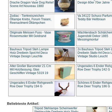
Drache Dragon Vase Dog Relief
Design 60er 70er Jahre
Scene Art Nouveau 1880
Zodiac - Tierkreiszeichen
Va 34122 Schuco Parfum 
Öllampe Krebs, Forum Traiani,
Teddy Bär Hellbraun
Reenactment Öllämpchen
Originale Meissen Fuss - Vase
Wächtersbach Schälche
Rosenmuster Mit Goldrand
Jugendstil Dekor 1865
Messingmontur
Bauhaus Tripod Steh Lampe
2x Bauhaus Tripod Steh
Holz Dreibein Spot Art Deco
Dreibein Stativ Art Deco L
Vintage Design Leuchte
Vintage Studio Leucht
Alter Großer Barometer 21 Cm
Ungerades 6 Ender Reh
Mit Holzfassung, Glas
Roe Deer Trophy 242 G
Geschliffen Vintage 5319 19
Ungerades 6 Ender Rehgeweih
Schönes 6 Ender Rehge
Roe Deer Trophy 194 G
Roe Deer Trophy 186 G
Beliebteste Artikel:
Tripod Stehlampe Scheinwerfer
Ka
Stehleuchte Dreibein Holz Stativ
An