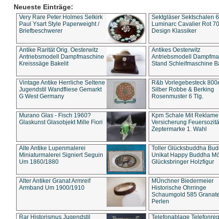
Neueste Einträge:
Very Rare Peter Holmes Selkirk
Sektgläser Sektschalen 
Paul Ysart Style Paperweight /
Luminarc Cavalier Rot 70
Briefbeschwerer
Design Klassiker
Antike Rarität Orig. Oesterwitz
Antikes Oesterwitz
Antriebsmodell Dampfmaschine
Antriebsmodell Dampfma
Kreisssäge Bakelit
Stand Schleifmaschine Ba
Vintage Antike Herrliche Seltene
R&b Vorlegebesteck 800
Jugendstil Wandfliese Gemarkt
Silber Robbe & Berking
G West Germany
Rosenmuster 6 Tlg.
Murano Glas - Fisch 1960?
Kpm Schale Mit Reklame
Glaskunst Glasobjekt Mille Fiori
Versicherung Feuersozitä
Zeptermarke 1. Wahl
Alte Antike Lupenmalerei
Toller Glücksbuddha Bu
Miniaturmalerei Signiert Seguin
Unikat Happy Buddha M
Um 1860/1880
Glücksbringer Holzfigur
Alter Antiker Granat Armreif
MÜnchner Biedermeier
Armband Um 1900/1910
Historische Ohrringe
Schaumgold 585 Granate 
Perlen
Rar Historismus Jugendstil
Telefonablage Telefonreg