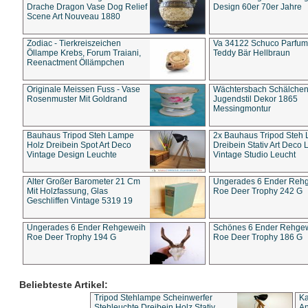
Drache Dragon Vase Dog Relief
Design 60er 70er Jahre
Scene Art Nouveau 1880
Zodiac - Tierkreiszeichen
Va 34122 Schuco Parfum 
Öllampe Krebs, Forum Traiani,
Teddy Bär Hellbraun
Reenactment Öllämpchen
Originale Meissen Fuss - Vase
Wächtersbach Schälche
Rosenmuster Mit Goldrand
Jugendstil Dekor 1865
Messingmontur
Bauhaus Tripod Steh Lampe
2x Bauhaus Tripod Steh
Holz Dreibein Spot Art Deco
Dreibein Stativ Art Deco L
Vintage Design Leuchte
Vintage Studio Leucht
Alter Großer Barometer 21 Cm
Ungerades 6 Ender Reh
Mit Holzfassung, Glas
Roe Deer Trophy 242 G
Geschliffen Vintage 5319 19
Ungerades 6 Ender Rehgeweih
Schönes 6 Ender Rehge
Roe Deer Trophy 194 G
Roe Deer Trophy 186 G
Beliebteste Artikel:
Tripod Stehlampe Scheinwerfer
Ka
Stehleuchte Dreibein Holz Stativ
An