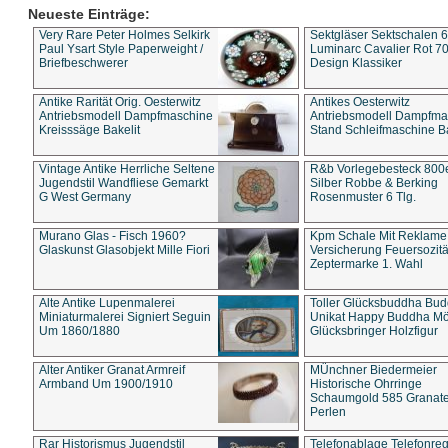
Neueste Einträge:
Very Rare Peter Holmes Selkirk
Sektgläser Sektschalen 
Paul Ysart Style Paperweight /
Luminarc Cavalier Rot 70
Briefbeschwerer
Design Klassiker
Antike Rarität Orig. Oesterwitz
Antikes Oesterwitz
Antriebsmodell Dampfmaschine
Antriebsmodell Dampfma
Kreisssäge Bakelit
Stand Schleifmaschine Ba
Vintage Antike Herrliche Seltene
R&b Vorlegebesteck 800
Jugendstil Wandfliese Gemarkt
Silber Robbe & Berking
G West Germany
Rosenmuster 6 Tlg.
Murano Glas - Fisch 1960?
Kpm Schale Mit Reklame
Glaskunst Glasobjekt Mille Fiori
Versicherung Feuersozitä
Zeptermarke 1. Wahl
Alte Antike Lupenmalerei
Toller Glücksbuddha Bu
Miniaturmalerei Signiert Seguin
Unikat Happy Buddha M
Um 1860/1880
Glücksbringer Holzfigur
Alter Antiker Granat Armreif
MÜnchner Biedermeier
Armband Um 1900/1910
Historische Ohrringe
Schaumgold 585 Granate 
Perlen
Rar Historismus Jugendstil
Telefonablage Telefonreg