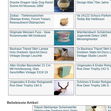
Drache Dragon Vase Dog Relief
Design 60er 70er Jahre
Scene Art Nouveau 1880
Zodiac - Tierkreiszeichen
Va 34122 Schuco Parfum 
Öllampe Krebs, Forum Traiani,
Teddy Bär Hellbraun
Reenactment Öllämpchen
Originale Meissen Fuss - Vase
Wächtersbach Schälche
Rosenmuster Mit Goldrand
Jugendstil Dekor 1865
Messingmontur
Bauhaus Tripod Steh Lampe
2x Bauhaus Tripod Steh
Holz Dreibein Spot Art Deco
Dreibein Stativ Art Deco L
Vintage Design Leuchte
Vintage Studio Leucht
Alter Großer Barometer 21 Cm
Ungerades 6 Ender Reh
Mit Holzfassung, Glas
Roe Deer Trophy 242 G
Geschliffen Vintage 5319 19
Ungerades 6 Ender Rehgeweih
Schönes 6 Ender Rehge
Roe Deer Trophy 194 G
Roe Deer Trophy 186 G
Beliebteste Artikel:
Tripod Stehlampe Scheinwerfer
Ka
Stehleuchte Dreibein Holz Stativ
An