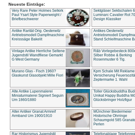
Neueste Einträge:
Very Rare Peter Holmes Selkirk
Sektgläser Sektschalen 
Paul Ysart Style Paperweight /
Luminarc Cavalier Rot 70
Briefbeschwerer
Design Klassiker
Antike Rarität Orig. Oesterwitz
Antikes Oesterwitz
Antriebsmodell Dampfmaschine
Antriebsmodell Dampfma
Kreisssäge Bakelit
Stand Schleifmaschine Ba
Vintage Antike Herrliche Seltene
R&b Vorlegebesteck 800
Jugendstil Wandfliese Gemarkt
Silber Robbe & Berking
G West Germany
Rosenmuster 6 Tlg.
Murano Glas - Fisch 1960?
Kpm Schale Mit Reklame
Glaskunst Glasobjekt Mille Fiori
Versicherung Feuersozitä
Zeptermarke 1. Wahl
Alte Antike Lupenmalerei
Toller Glücksbuddha Bu
Miniaturmalerei Signiert Seguin
Unikat Happy Buddha M
Um 1860/1880
Glücksbringer Holzfigur
Alter Antiker Granat Armreif
MÜnchner Biedermeier
Armband Um 1900/1910
Historische Ohrringe
Schaumgold 585 Granate 
Perlen
Rar Historismus Jugendstil
Telefonablage Telefonreg