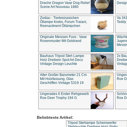
Drache Dragon Vase Dog Relief
Design
Scene Art Nouveau 1880
Zodiac - Tierkreiszeichen
Va 341
Öllampe Krebs, Forum Traiani,
Teddy 
Reenactment Öllämpchen
Originale Meissen Fuss - Vase
Wächt
Rosenmuster Mit Goldrand
Jugend
Messi
Bauhaus Tripod Steh Lampe
2x Ba
Holz Dreibein Spot Art Deco
Dreibe
Vintage Design Leuchte
Vintag
Alter Großer Barometer 21 Cm
Unger
Mit Holzfassung, Glas
Roe D
Geschliffen Vintage 5319 19
Ungerades 6 Ender Rehgeweih
Schön
Roe Deer Trophy 194 G
Roe D
Beliebteste Artikel:
Tripod Stehlampe Scheinwerfer
Stehleuchte Dreibein Holz Stativ