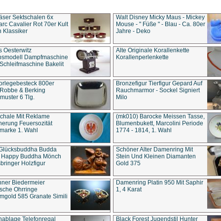
äser Sektschalen 6x
Walt Disney Micky Maus - Mickey
rc Cavalier Rot 70er Kult
Mouse - " Füße " - Blau - Ca. 80er
 Klassiker
Jahre - Deko
s Oesterwitz
Alte Originale Korallenkette
ebsmodell Dampfmaschine
Korallenperlenkette
Schleifmaschine Bakelit
rlegebesteck 800er
Bronzefigur Tierfigur Gepard Auf
 Robbe & Berking
Rauchmarmor - Sockel Signiert
uster 6 Tlg.
Milo
chale Mit Reklame
(mk010) Barocke Meissen Tasse,
herung Feuersozität
Blumenbukett, Marcolini Periode
marke 1. Wahl
1774 - 1814, 1. Wahl
 Glücksbuddha Budda
Schöner Alter Damenring Mit
t Happy Buddha Mönch
Stein Und Kleinen Diamanten
bringer Holzfigur
Gold 375
ner Biedermeier
Damenring Platin 950 Mit Saphir
ische Ohrringe
1, 4 Karat
gold 585 Granate Simili
nablage Telefonregal
Black Forest Jugendstil Hunter