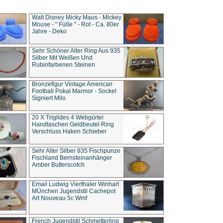
Walt Disney Micky Maus - Mickey
Mouse - " Füße " - Rot - Ca. 80er
Jahre - Deko
Sehr Schöner Alter Ring Aus 935
Silber Mit Weißen Und
Rubinfarbenen Steinen
Bronzefigur Vintage American
Football Pokal Marmor - Sockel
Signiert Milo
20 X Triglides 4 Webgürtel
Handtaschen Geldbeutel Ring
Verschluss Haken Schieber
Sehr Alter Silber 835 Fischpunze
Fischland Bernsteinanhänger
Amber Butterscotch
Email Ludwig Vierthaler Winhart
MÜnchen Jugendstil Cachepot
Art Nouveau 5c Wmf
French Jugendstil Schmetterling