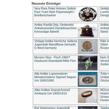
Neueste Einträge:
Very Rare Peter Holmes Selkirk
Sektgl
Paul Ysart Style Paperweight /
Lumina
Briefbeschwerer
Design
Antike Rarität Orig. Oesterwitz
Antike
Antriebsmodell Dampfmaschine
Antri
Kreisssäge Bakelit
Stand 
Vintage Antike Herrliche Seltene
R&b Vo
Jugendstil Wandfliese Gemarkt
Silber
G West Germany
Rosenm
Murano Glas - Fisch 1960?
Kpm S
Glaskunst Glasobjekt Mille Fiori
Versic
Zepter
Alte Antike Lupenmalerei
Toller
Miniaturmalerei Signiert Seguin
Unika
Um 1860/1880
Glücks
Alter Antiker Granat Armreif
MÜnch
Armband Um 1900/1910
Histor
Schaum
Perlen
Rar Historismus Jugendstil
Telefo