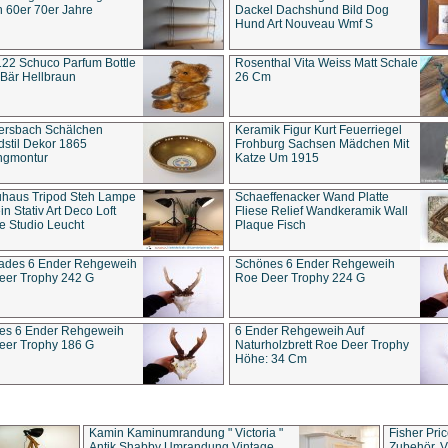
 60er 70er Jahre
Dackel Dachshund Bild Dog
Hund Art Nouveau Wmf S
22 Schuco Parfum Bottle
Rosenthal Vita Weiss Matt Schale
Bär Hellbraun
26 Cm
ersbach Schälchen
Keramik Figur Kurt Feuerriegel
stil Dekor 1865
Frohburg Sachsen Mädchen Mit
ngmontur
Katze Um 1915
uhaus Tripod Steh Lampe
Schaeffenacker Wand Platte
in Stativ Art Deco Loft
Fliese Relief Wandkeramik Wall
e Studio Leucht
Plaque Fisch
ades 6 Ender Rehgeweih
Schönes 6 Ender Rehgeweih
eer Trophy 242 G
Roe Deer Trophy 224 G
es 6 Ender Rehgeweih
6 Ender Rehgeweih Auf
eer Trophy 186 G
Naturholzbrett Roe Deer Trophy
Höhe: 34 Cm
Kamin Kaminumrandung " Victoria "
Fisher Pri
Antik Shabby Umrandung Vintage
Zubehör, V