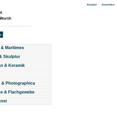
|
Kontakt
Anmelden
 & Maritimes
 & Skulptur
an & Keramik
 & Photographica
he & Flachgewebe
nst