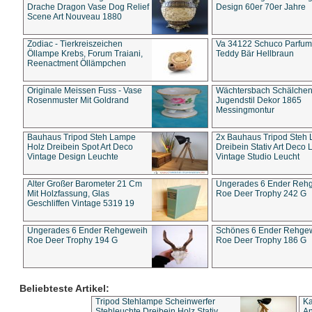
Drache Dragon Vase Dog Relief
Design 60er 70er Jahre
Scene Art Nouveau 1880
Zodiac - Tierkreiszeichen
Va 34122 Schuco Parfum 
Öllampe Krebs, Forum Traiani,
Teddy Bär Hellbraun
Reenactment Öllämpchen
Originale Meissen Fuss - Vase
Wächtersbach Schälche
Rosenmuster Mit Goldrand
Jugendstil Dekor 1865
Messingmontur
Bauhaus Tripod Steh Lampe
2x Bauhaus Tripod Steh
Holz Dreibein Spot Art Deco
Dreibein Stativ Art Deco L
Vintage Design Leuchte
Vintage Studio Leucht
Alter Großer Barometer 21 Cm
Ungerades 6 Ender Reh
Mit Holzfassung, Glas
Roe Deer Trophy 242 G
Geschliffen Vintage 5319 19
Ungerades 6 Ender Rehgeweih
Schönes 6 Ender Rehge
Roe Deer Trophy 194 G
Roe Deer Trophy 186 G
Beliebteste Artikel:
Tripod Stehlampe Scheinwerfer
Ka
Stehleuchte Dreibein Holz Stativ
An