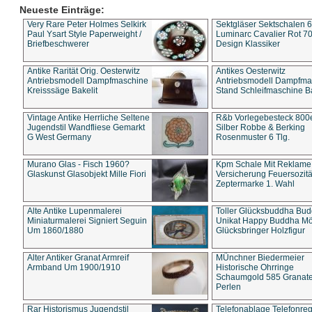
Neueste Einträge:
Very Rare Peter Holmes Selkirk
Sektgläser Sektschalen 
Paul Ysart Style Paperweight /
Luminarc Cavalier Rot 70
Briefbeschwerer
Design Klassiker
Antike Rarität Orig. Oesterwitz
Antikes Oesterwitz
Antriebsmodell Dampfmaschine
Antriebsmodell Dampfma
Kreisssäge Bakelit
Stand Schleifmaschine Ba
Vintage Antike Herrliche Seltene
R&b Vorlegebesteck 800
Jugendstil Wandfliese Gemarkt
Silber Robbe & Berking
G West Germany
Rosenmuster 6 Tlg.
Murano Glas - Fisch 1960?
Kpm Schale Mit Reklame
Glaskunst Glasobjekt Mille Fiori
Versicherung Feuersozitä
Zeptermarke 1. Wahl
Alte Antike Lupenmalerei
Toller Glücksbuddha Bu
Miniaturmalerei Signiert Seguin
Unikat Happy Buddha M
Um 1860/1880
Glücksbringer Holzfigur
Alter Antiker Granat Armreif
MÜnchner Biedermeier
Armband Um 1900/1910
Historische Ohrringe
Schaumgold 585 Granate 
Perlen
Rar Historismus Jugendstil
Telefonablage Telefonreg