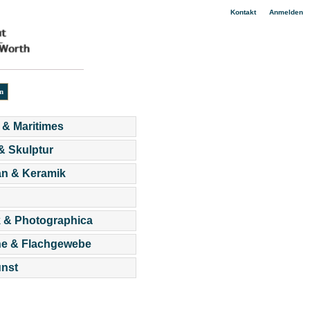
|
Kontakt
Anmelden
 & Maritimes
 & Skulptur
an & Keramik
 & Photographica
he & Flachgewebe
nst