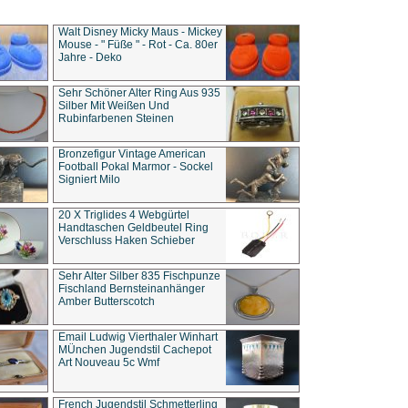
Walt Disney Micky Maus - Mickey
Mouse - " Füße " - Rot - Ca. 80er
Jahre - Deko
Sehr Schöner Alter Ring Aus 935
Silber Mit Weißen Und
Rubinfarbenen Steinen
Bronzefigur Vintage American
Football Pokal Marmor - Sockel
Signiert Milo
20 X Triglides 4 Webgürtel
Handtaschen Geldbeutel Ring
Verschluss Haken Schieber
Sehr Alter Silber 835 Fischpunze
Fischland Bernsteinanhänger
Amber Butterscotch
Email Ludwig Vierthaler Winhart
MÜnchen Jugendstil Cachepot
Art Nouveau 5c Wmf
French Jugendstil Schmetterling