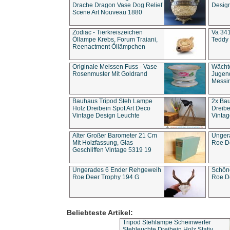
Drache Dragon Vase Dog Relief
Design
Scene Art Nouveau 1880
Zodiac - Tierkreiszeichen
Va 341
Öllampe Krebs, Forum Traiani,
Teddy 
Reenactment Öllämpchen
Originale Meissen Fuss - Vase
Wächt
Rosenmuster Mit Goldrand
Jugend
Messi
Bauhaus Tripod Steh Lampe
2x Ba
Holz Dreibein Spot Art Deco
Dreibe
Vintage Design Leuchte
Vintag
Alter Großer Barometer 21 Cm
Unger
Mit Holzfassung, Glas
Roe D
Geschliffen Vintage 5319 19
Ungerades 6 Ender Rehgeweih
Schön
Roe Deer Trophy 194 G
Roe D
Beliebteste Artikel:
Tripod Stehlampe Scheinwerfer
Stehleuchte Dreibein Holz Stativ