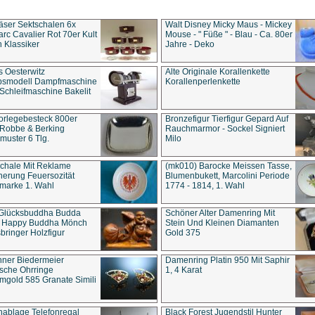
äser Sektschalen 6x
Walt Disney Micky Maus - Mickey
rc Cavalier Rot 70er Kult
Mouse - " Füße " - Blau - Ca. 80er
 Klassiker
Jahre - Deko
s Oesterwitz
Alte Originale Korallenkette
ebsmodell Dampfmaschine
Korallenperlenkette
Schleifmaschine Bakelit
rlegebesteck 800er
Bronzefigur Tierfigur Gepard Auf
 Robbe & Berking
Rauchmarmor - Sockel Signiert
uster 6 Tlg.
Milo
chale Mit Reklame
(mk010) Barocke Meissen Tasse,
herung Feuersozität
Blumenbukett, Marcolini Periode
marke 1. Wahl
1774 - 1814, 1. Wahl
 Glücksbuddha Budda
Schöner Alter Damenring Mit
t Happy Buddha Mönch
Stein Und Kleinen Diamanten
bringer Holzfigur
Gold 375
ner Biedermeier
Damenring Platin 950 Mit Saphir
ische Ohrringe
1, 4 Karat
gold 585 Granate Simili
nablage Telefonregal
Black Forest Jugendstil Hunter