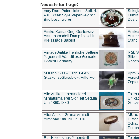
Neueste Einträge:
Very Rare Peter Holmes Selkirk
Sektgl
Paul Ysart Style Paperweight /
Lumina
Briefbeschwerer
Design
Antike Rarität Orig. Oesterwitz
Antike
Antriebsmodell Dampfmaschine
Antri
Kreisssäge Bakelit
Stand 
Vintage Antike Herrliche Seltene
R&b Vo
Jugendstil Wandfliese Gemarkt
Silber
G West Germany
Rosenm
Murano Glas - Fisch 1960?
Kpm S
Glaskunst Glasobjekt Mille Fiori
Versic
Zepter
Alte Antike Lupenmalerei
Toller
Miniaturmalerei Signiert Seguin
Unika
Um 1860/1880
Glücks
Alter Antiker Granat Armreif
MÜnch
Armband Um 1900/1910
Histor
Schaum
Perlen
Rar Historismus Jugendstil
Telefo