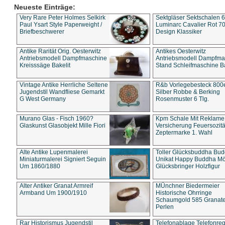
Neueste Einträge:
Very Rare Peter Holmes Selkirk
Sektgläser Sektschalen 
Paul Ysart Style Paperweight /
Luminarc Cavalier Rot 70
Briefbeschwerer
Design Klassiker
Antike Rarität Orig. Oesterwitz
Antikes Oesterwitz
Antriebsmodell Dampfmaschine
Antriebsmodell Dampfma
Kreisssäge Bakelit
Stand Schleifmaschine Ba
Vintage Antike Herrliche Seltene
R&b Vorlegebesteck 800
Jugendstil Wandfliese Gemarkt
Silber Robbe & Berking
G West Germany
Rosenmuster 6 Tlg.
Murano Glas - Fisch 1960?
Kpm Schale Mit Reklame
Glaskunst Glasobjekt Mille Fiori
Versicherung Feuersozitä
Zeptermarke 1. Wahl
Alte Antike Lupenmalerei
Toller Glücksbuddha Bu
Miniaturmalerei Signiert Seguin
Unikat Happy Buddha M
Um 1860/1880
Glücksbringer Holzfigur
Alter Antiker Granat Armreif
MÜnchner Biedermeier
Armband Um 1900/1910
Historische Ohrringe
Schaumgold 585 Granate 
Perlen
Rar Historismus Jugendstil
Telefonablage Telefonreg