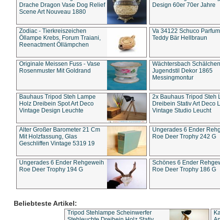
Drache Dragon Vase Dog Relief
Design 60er 70er Jahre
Scene Art Nouveau 1880
Zodiac - Tierkreiszeichen
Va 34122 Schuco Parfum 
Öllampe Krebs, Forum Traiani,
Teddy Bär Hellbraun
Reenactment Öllämpchen
Originale Meissen Fuss - Vase
Wächtersbach Schälche
Rosenmuster Mit Goldrand
Jugendstil Dekor 1865
Messingmontur
Bauhaus Tripod Steh Lampe
2x Bauhaus Tripod Steh
Holz Dreibein Spot Art Deco
Dreibein Stativ Art Deco L
Vintage Design Leuchte
Vintage Studio Leucht
Alter Großer Barometer 21 Cm
Ungerades 6 Ender Reh
Mit Holzfassung, Glas
Roe Deer Trophy 242 G
Geschliffen Vintage 5319 19
Ungerades 6 Ender Rehgeweih
Schönes 6 Ender Rehge
Roe Deer Trophy 194 G
Roe Deer Trophy 186 G
Beliebteste Artikel:
Tripod Stehlampe Scheinwerfer
Ka
Stehleuchte Dreibein Holz Stativ
An