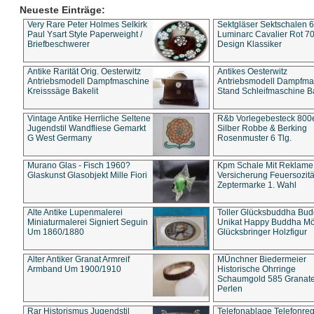
Neueste Einträge:
Very Rare Peter Holmes Selkirk
Sektgläser Sektschalen 
Paul Ysart Style Paperweight /
Luminarc Cavalier Rot 70
Briefbeschwerer
Design Klassiker
Antike Rarität Orig. Oesterwitz
Antikes Oesterwitz
Antriebsmodell Dampfmaschine
Antriebsmodell Dampfma
Kreisssäge Bakelit
Stand Schleifmaschine Ba
Vintage Antike Herrliche Seltene
R&b Vorlegebesteck 800
Jugendstil Wandfliese Gemarkt
Silber Robbe & Berking
G West Germany
Rosenmuster 6 Tlg.
Murano Glas - Fisch 1960?
Kpm Schale Mit Reklame
Glaskunst Glasobjekt Mille Fiori
Versicherung Feuersozitä
Zeptermarke 1. Wahl
Alte Antike Lupenmalerei
Toller Glücksbuddha Bu
Miniaturmalerei Signiert Seguin
Unikat Happy Buddha M
Um 1860/1880
Glücksbringer Holzfigur
Alter Antiker Granat Armreif
MÜnchner Biedermeier
Armband Um 1900/1910
Historische Ohrringe
Schaumgold 585 Granate 
Perlen
Rar Historismus Jugendstil
Telefonablage Telefonreg