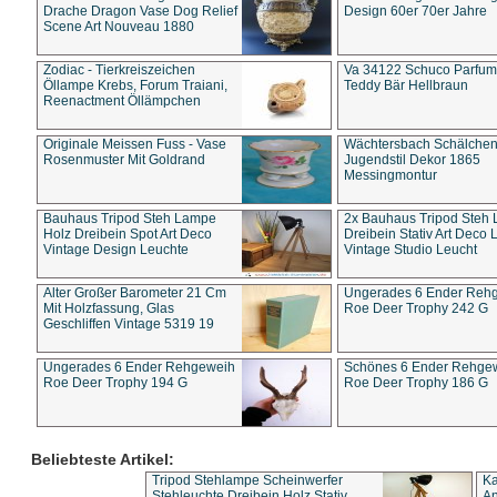
Drache Dragon Vase Dog Relief
Design 60er 70er Jahre
Scene Art Nouveau 1880
Zodiac - Tierkreiszeichen
Va 34122 Schuco Parfum 
Öllampe Krebs, Forum Traiani,
Teddy Bär Hellbraun
Reenactment Öllämpchen
Originale Meissen Fuss - Vase
Wächtersbach Schälche
Rosenmuster Mit Goldrand
Jugendstil Dekor 1865
Messingmontur
Bauhaus Tripod Steh Lampe
2x Bauhaus Tripod Steh
Holz Dreibein Spot Art Deco
Dreibein Stativ Art Deco L
Vintage Design Leuchte
Vintage Studio Leucht
Alter Großer Barometer 21 Cm
Ungerades 6 Ender Reh
Mit Holzfassung, Glas
Roe Deer Trophy 242 G
Geschliffen Vintage 5319 19
Ungerades 6 Ender Rehgeweih
Schönes 6 Ender Rehge
Roe Deer Trophy 194 G
Roe Deer Trophy 186 G
Beliebteste Artikel:
Tripod Stehlampe Scheinwerfer
Ka
Stehleuchte Dreibein Holz Stativ
An