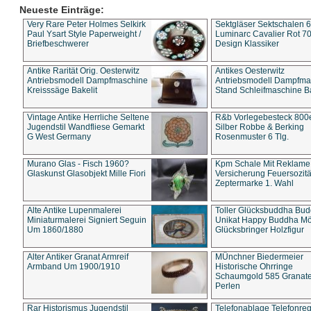
Neueste Einträge:
Very Rare Peter Holmes Selkirk
Sektgläser Sektschalen 
Paul Ysart Style Paperweight /
Luminarc Cavalier Rot 70
Briefbeschwerer
Design Klassiker
Antike Rarität Orig. Oesterwitz
Antikes Oesterwitz
Antriebsmodell Dampfmaschine
Antriebsmodell Dampfma
Kreisssäge Bakelit
Stand Schleifmaschine Ba
Vintage Antike Herrliche Seltene
R&b Vorlegebesteck 800
Jugendstil Wandfliese Gemarkt
Silber Robbe & Berking
G West Germany
Rosenmuster 6 Tlg.
Murano Glas - Fisch 1960?
Kpm Schale Mit Reklame
Glaskunst Glasobjekt Mille Fiori
Versicherung Feuersozitä
Zeptermarke 1. Wahl
Alte Antike Lupenmalerei
Toller Glücksbuddha Bu
Miniaturmalerei Signiert Seguin
Unikat Happy Buddha M
Um 1860/1880
Glücksbringer Holzfigur
Alter Antiker Granat Armreif
MÜnchner Biedermeier
Armband Um 1900/1910
Historische Ohrringe
Schaumgold 585 Granate 
Perlen
Rar Historismus Jugendstil
Telefonablage Telefonreg