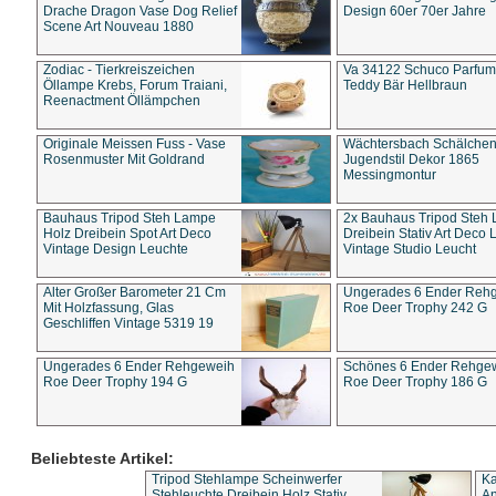
Drache Dragon Vase Dog Relief
Design 60er 70er Jahre
Scene Art Nouveau 1880
Zodiac - Tierkreiszeichen
Va 34122 Schuco Parfum 
Öllampe Krebs, Forum Traiani,
Teddy Bär Hellbraun
Reenactment Öllämpchen
Originale Meissen Fuss - Vase
Wächtersbach Schälche
Rosenmuster Mit Goldrand
Jugendstil Dekor 1865
Messingmontur
Bauhaus Tripod Steh Lampe
2x Bauhaus Tripod Steh
Holz Dreibein Spot Art Deco
Dreibein Stativ Art Deco L
Vintage Design Leuchte
Vintage Studio Leucht
Alter Großer Barometer 21 Cm
Ungerades 6 Ender Reh
Mit Holzfassung, Glas
Roe Deer Trophy 242 G
Geschliffen Vintage 5319 19
Ungerades 6 Ender Rehgeweih
Schönes 6 Ender Rehge
Roe Deer Trophy 194 G
Roe Deer Trophy 186 G
Beliebteste Artikel:
Tripod Stehlampe Scheinwerfer
Ka
Stehleuchte Dreibein Holz Stativ
An