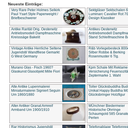
Neueste Einträge:
Very Rare Peter Holmes Selkirk
Sektgläser Sektschalen 
Paul Ysart Style Paperweight /
Luminarc Cavalier Rot 70
Briefbeschwerer
Design Klassiker
Antike Rarität Orig. Oesterwitz
Antikes Oesterwitz
Antriebsmodell Dampfmaschine
Antriebsmodell Dampfma
Kreisssäge Bakelit
Stand Schleifmaschine Ba
Vintage Antike Herrliche Seltene
R&b Vorlegebesteck 800
Jugendstil Wandfliese Gemarkt
Silber Robbe & Berking
G West Germany
Rosenmuster 6 Tlg.
Murano Glas - Fisch 1960?
Kpm Schale Mit Reklame
Glaskunst Glasobjekt Mille Fiori
Versicherung Feuersozitä
Zeptermarke 1. Wahl
Alte Antike Lupenmalerei
Toller Glücksbuddha Bu
Miniaturmalerei Signiert Seguin
Unikat Happy Buddha M
Um 1860/1880
Glücksbringer Holzfigur
Alter Antiker Granat Armreif
MÜnchner Biedermeier
Armband Um 1900/1910
Historische Ohrringe
Schaumgold 585 Granate 
Perlen
Rar Historismus Jugendstil
Telefonablage Telefonreg