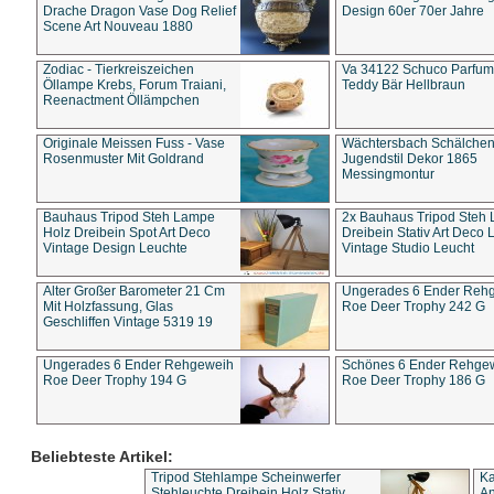
Drache Dragon Vase Dog Relief
Design 60er 70er Jahre
Scene Art Nouveau 1880
Zodiac - Tierkreiszeichen
Va 34122 Schuco Parfum 
Öllampe Krebs, Forum Traiani,
Teddy Bär Hellbraun
Reenactment Öllämpchen
Originale Meissen Fuss - Vase
Wächtersbach Schälche
Rosenmuster Mit Goldrand
Jugendstil Dekor 1865
Messingmontur
Bauhaus Tripod Steh Lampe
2x Bauhaus Tripod Steh
Holz Dreibein Spot Art Deco
Dreibein Stativ Art Deco L
Vintage Design Leuchte
Vintage Studio Leucht
Alter Großer Barometer 21 Cm
Ungerades 6 Ender Reh
Mit Holzfassung, Glas
Roe Deer Trophy 242 G
Geschliffen Vintage 5319 19
Ungerades 6 Ender Rehgeweih
Schönes 6 Ender Rehge
Roe Deer Trophy 194 G
Roe Deer Trophy 186 G
Beliebteste Artikel:
Tripod Stehlampe Scheinwerfer
Ka
Stehleuchte Dreibein Holz Stativ
An