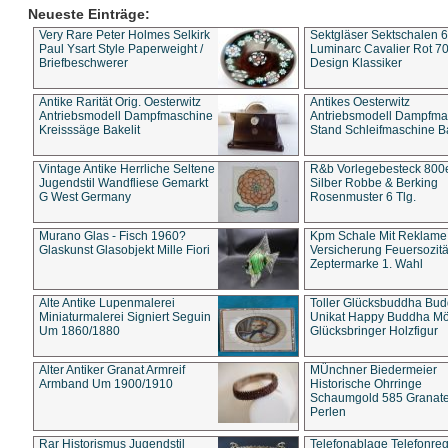
Neueste Einträge:
Very Rare Peter Holmes Selkirk
Sektgläser Sektschalen 
Paul Ysart Style Paperweight /
Luminarc Cavalier Rot 70
Briefbeschwerer
Design Klassiker
Antike Rarität Orig. Oesterwitz
Antikes Oesterwitz
Antriebsmodell Dampfmaschine
Antriebsmodell Dampfma
Kreisssäge Bakelit
Stand Schleifmaschine Ba
Vintage Antike Herrliche Seltene
R&b Vorlegebesteck 800
Jugendstil Wandfliese Gemarkt
Silber Robbe & Berking
G West Germany
Rosenmuster 6 Tlg.
Murano Glas - Fisch 1960?
Kpm Schale Mit Reklame
Glaskunst Glasobjekt Mille Fiori
Versicherung Feuersozitä
Zeptermarke 1. Wahl
Alte Antike Lupenmalerei
Toller Glücksbuddha Bu
Miniaturmalerei Signiert Seguin
Unikat Happy Buddha M
Um 1860/1880
Glücksbringer Holzfigur
Alter Antiker Granat Armreif
MÜnchner Biedermeier
Armband Um 1900/1910
Historische Ohrringe
Schaumgold 585 Granate 
Perlen
Rar Historismus Jugendstil
Telefonablage Telefonreg