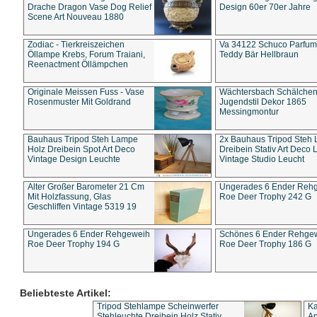
Drache Dragon Vase Dog Relief
Design 60er 70er Jahre
Scene Art Nouveau 1880
Zodiac - Tierkreiszeichen
Va 34122 Schuco Parfum 
Öllampe Krebs, Forum Traiani,
Teddy Bär Hellbraun
Reenactment Öllämpchen
Originale Meissen Fuss - Vase
Wächtersbach Schälche
Rosenmuster Mit Goldrand
Jugendstil Dekor 1865
Messingmontur
Bauhaus Tripod Steh Lampe
2x Bauhaus Tripod Steh
Holz Dreibein Spot Art Deco
Dreibein Stativ Art Deco L
Vintage Design Leuchte
Vintage Studio Leucht
Alter Großer Barometer 21 Cm
Ungerades 6 Ender Reh
Mit Holzfassung, Glas
Roe Deer Trophy 242 G
Geschliffen Vintage 5319 19
Ungerades 6 Ender Rehgeweih
Schönes 6 Ender Rehge
Roe Deer Trophy 194 G
Roe Deer Trophy 186 G
Beliebteste Artikel:
Tripod Stehlampe Scheinwerfer
Ka
Stehleuchte Dreibein Holz Stativ
An