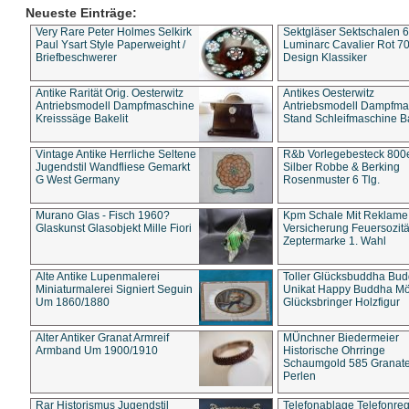
Neueste Einträge:
Very Rare Peter Holmes Selkirk
Sektgläser Sektschalen 
Paul Ysart Style Paperweight /
Luminarc Cavalier Rot 70
Briefbeschwerer
Design Klassiker
Antike Rarität Orig. Oesterwitz
Antikes Oesterwitz
Antriebsmodell Dampfmaschine
Antriebsmodell Dampfma
Kreisssäge Bakelit
Stand Schleifmaschine Ba
Vintage Antike Herrliche Seltene
R&b Vorlegebesteck 800
Jugendstil Wandfliese Gemarkt
Silber Robbe & Berking
G West Germany
Rosenmuster 6 Tlg.
Murano Glas - Fisch 1960?
Kpm Schale Mit Reklame
Glaskunst Glasobjekt Mille Fiori
Versicherung Feuersozitä
Zeptermarke 1. Wahl
Alte Antike Lupenmalerei
Toller Glücksbuddha Bu
Miniaturmalerei Signiert Seguin
Unikat Happy Buddha M
Um 1860/1880
Glücksbringer Holzfigur
Alter Antiker Granat Armreif
MÜnchner Biedermeier
Armband Um 1900/1910
Historische Ohrringe
Schaumgold 585 Granate 
Perlen
Rar Historismus Jugendstil
Telefonablage Telefonreg