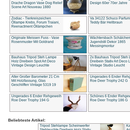
Drache Dragon Vase Dog Relief
Design 60er 70er Jahre
Scene Art Nouveau 1880
Zodiac - Tierkreiszeichen
Va 34122 Schuco Parfum 
Öllampe Krebs, Forum Traiani,
Teddy Bär Hellbraun
Reenactment Öllämpchen
Originale Meissen Fuss - Vase
Wächtersbach Schälche
Rosenmuster Mit Goldrand
Jugendstil Dekor 1865
Messingmontur
Bauhaus Tripod Steh Lampe
2x Bauhaus Tripod Steh
Holz Dreibein Spot Art Deco
Dreibein Stativ Art Deco L
Vintage Design Leuchte
Vintage Studio Leucht
Alter Großer Barometer 21 Cm
Ungerades 6 Ender Reh
Mit Holzfassung, Glas
Roe Deer Trophy 242 G
Geschliffen Vintage 5319 19
Ungerades 6 Ender Rehgeweih
Schönes 6 Ender Rehge
Roe Deer Trophy 194 G
Roe Deer Trophy 186 G
Beliebteste Artikel:
Tripod Stehlampe Scheinwerfer
Ka
Stehleuchte Dreibein Holz Stativ
An