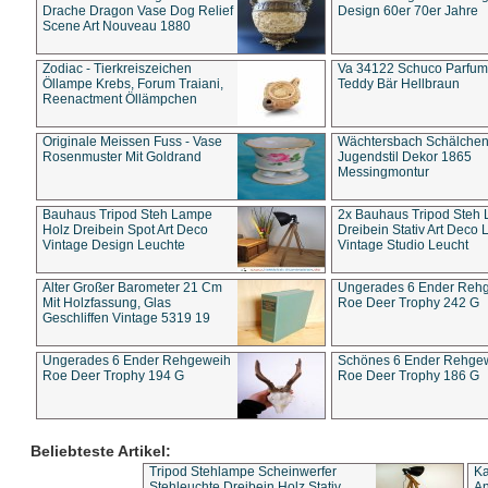
Drache Dragon Vase Dog Relief
Design 60er 70er Jahre
Scene Art Nouveau 1880
Zodiac - Tierkreiszeichen
Va 34122 Schuco Parfum 
Öllampe Krebs, Forum Traiani,
Teddy Bär Hellbraun
Reenactment Öllämpchen
Originale Meissen Fuss - Vase
Wächtersbach Schälche
Rosenmuster Mit Goldrand
Jugendstil Dekor 1865
Messingmontur
Bauhaus Tripod Steh Lampe
2x Bauhaus Tripod Steh
Holz Dreibein Spot Art Deco
Dreibein Stativ Art Deco L
Vintage Design Leuchte
Vintage Studio Leucht
Alter Großer Barometer 21 Cm
Ungerades 6 Ender Reh
Mit Holzfassung, Glas
Roe Deer Trophy 242 G
Geschliffen Vintage 5319 19
Ungerades 6 Ender Rehgeweih
Schönes 6 Ender Rehge
Roe Deer Trophy 194 G
Roe Deer Trophy 186 G
Beliebteste Artikel:
Tripod Stehlampe Scheinwerfer
Ka
Stehleuchte Dreibein Holz Stativ
An