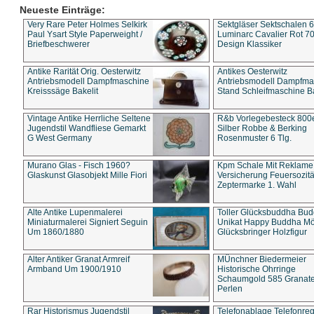
Neueste Einträge:
Very Rare Peter Holmes Selkirk
Sektgläser Sektschalen 
Paul Ysart Style Paperweight /
Luminarc Cavalier Rot 70
Briefbeschwerer
Design Klassiker
Antike Rarität Orig. Oesterwitz
Antikes Oesterwitz
Antriebsmodell Dampfmaschine
Antriebsmodell Dampfma
Kreisssäge Bakelit
Stand Schleifmaschine Ba
Vintage Antike Herrliche Seltene
R&b Vorlegebesteck 800
Jugendstil Wandfliese Gemarkt
Silber Robbe & Berking
G West Germany
Rosenmuster 6 Tlg.
Murano Glas - Fisch 1960?
Kpm Schale Mit Reklame
Glaskunst Glasobjekt Mille Fiori
Versicherung Feuersozitä
Zeptermarke 1. Wahl
Alte Antike Lupenmalerei
Toller Glücksbuddha Bu
Miniaturmalerei Signiert Seguin
Unikat Happy Buddha M
Um 1860/1880
Glücksbringer Holzfigur
Alter Antiker Granat Armreif
MÜnchner Biedermeier
Armband Um 1900/1910
Historische Ohrringe
Schaumgold 585 Granate 
Perlen
Rar Historismus Jugendstil
Telefonablage Telefonreg