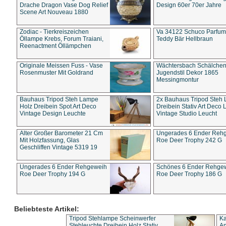
Drache Dragon Vase Dog Relief
Design 60er 70er Jahre
Scene Art Nouveau 1880
Zodiac - Tierkreiszeichen
Va 34122 Schuco Parfum 
Öllampe Krebs, Forum Traiani,
Teddy Bär Hellbraun
Reenactment Öllämpchen
Originale Meissen Fuss - Vase
Wächtersbach Schälche
Rosenmuster Mit Goldrand
Jugendstil Dekor 1865
Messingmontur
Bauhaus Tripod Steh Lampe
2x Bauhaus Tripod Steh
Holz Dreibein Spot Art Deco
Dreibein Stativ Art Deco L
Vintage Design Leuchte
Vintage Studio Leucht
Alter Großer Barometer 21 Cm
Ungerades 6 Ender Reh
Mit Holzfassung, Glas
Roe Deer Trophy 242 G
Geschliffen Vintage 5319 19
Ungerades 6 Ender Rehgeweih
Schönes 6 Ender Rehge
Roe Deer Trophy 194 G
Roe Deer Trophy 186 G
Beliebteste Artikel:
Tripod Stehlampe Scheinwerfer
Ka
Stehleuchte Dreibein Holz Stativ
An