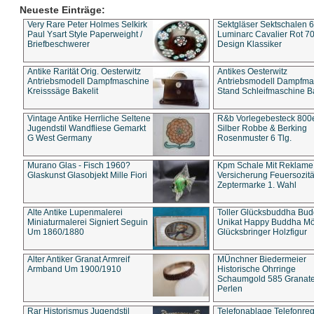
Neueste Einträge:
Very Rare Peter Holmes Selkirk
Sektgläser Sektschalen 
Paul Ysart Style Paperweight /
Luminarc Cavalier Rot 70
Briefbeschwerer
Design Klassiker
Antike Rarität Orig. Oesterwitz
Antikes Oesterwitz
Antriebsmodell Dampfmaschine
Antriebsmodell Dampfma
Kreisssäge Bakelit
Stand Schleifmaschine Ba
Vintage Antike Herrliche Seltene
R&b Vorlegebesteck 800
Jugendstil Wandfliese Gemarkt
Silber Robbe & Berking
G West Germany
Rosenmuster 6 Tlg.
Murano Glas - Fisch 1960?
Kpm Schale Mit Reklame
Glaskunst Glasobjekt Mille Fiori
Versicherung Feuersozitä
Zeptermarke 1. Wahl
Alte Antike Lupenmalerei
Toller Glücksbuddha Bu
Miniaturmalerei Signiert Seguin
Unikat Happy Buddha M
Um 1860/1880
Glücksbringer Holzfigur
Alter Antiker Granat Armreif
MÜnchner Biedermeier
Armband Um 1900/1910
Historische Ohrringe
Schaumgold 585 Granate 
Perlen
Rar Historismus Jugendstil
Telefonablage Telefonreg