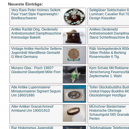
Neueste Einträge:
Very Rare Peter Holmes Selkirk
Sektgläser Sektschalen 
Paul Ysart Style Paperweight /
Luminarc Cavalier Rot 70
Briefbeschwerer
Design Klassiker
Antike Rarität Orig. Oesterwitz
Antikes Oesterwitz
Antriebsmodell Dampfmaschine
Antriebsmodell Dampfma
Kreisssäge Bakelit
Stand Schleifmaschine Ba
Vintage Antike Herrliche Seltene
R&b Vorlegebesteck 800
Jugendstil Wandfliese Gemarkt
Silber Robbe & Berking
G West Germany
Rosenmuster 6 Tlg.
Murano Glas - Fisch 1960?
Kpm Schale Mit Reklame
Glaskunst Glasobjekt Mille Fiori
Versicherung Feuersozitä
Zeptermarke 1. Wahl
Alte Antike Lupenmalerei
Toller Glücksbuddha Bu
Miniaturmalerei Signiert Seguin
Unikat Happy Buddha M
Um 1860/1880
Glücksbringer Holzfigur
Alter Antiker Granat Armreif
MÜnchner Biedermeier
Armband Um 1900/1910
Historische Ohrringe
Schaumgold 585 Granate 
Perlen
Rar Historismus Jugendstil
Telefonablage Telefonreg