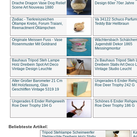
Drache Dragon Vase Dog Relief
Design 60er 70er Jahre
Scene Art Nouveau 1880
Zodiac - Tierkreiszeichen
Va 34122 Schuco Parfum 
Öllampe Krebs, Forum Traiani,
Teddy Bär Hellbraun
Reenactment Öllämpchen
Originale Meissen Fuss - Vase
Wächtersbach Schälche
Rosenmuster Mit Goldrand
Jugendstil Dekor 1865
Messingmontur
Bauhaus Tripod Steh Lampe
2x Bauhaus Tripod Steh
Holz Dreibein Spot Art Deco
Dreibein Stativ Art Deco L
Vintage Design Leuchte
Vintage Studio Leucht
Alter Großer Barometer 21 Cm
Ungerades 6 Ender Reh
Mit Holzfassung, Glas
Roe Deer Trophy 242 G
Geschliffen Vintage 5319 19
Ungerades 6 Ender Rehgeweih
Schönes 6 Ender Rehge
Roe Deer Trophy 194 G
Roe Deer Trophy 186 G
Beliebteste Artikel:
Tripod Stehlampe Scheinwerfer
Ka
Stehleuchte Dreibein Holz Stativ
An