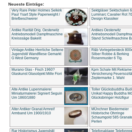
Neueste Einträge:
Very Rare Peter Holmes Selkirk
Sektgläser Sektschalen 
Paul Ysart Style Paperweight /
Luminarc Cavalier Rot 70
Briefbeschwerer
Design Klassiker
Antike Rarität Orig. Oesterwitz
Antikes Oesterwitz
Antriebsmodell Dampfmaschine
Antriebsmodell Dampfma
Kreisssäge Bakelit
Stand Schleifmaschine Ba
Vintage Antike Herrliche Seltene
R&b Vorlegebesteck 800
Jugendstil Wandfliese Gemarkt
Silber Robbe & Berking
G West Germany
Rosenmuster 6 Tlg.
Murano Glas - Fisch 1960?
Kpm Schale Mit Reklame
Glaskunst Glasobjekt Mille Fiori
Versicherung Feuersozitä
Zeptermarke 1. Wahl
Alte Antike Lupenmalerei
Toller Glücksbuddha Bu
Miniaturmalerei Signiert Seguin
Unikat Happy Buddha M
Um 1860/1880
Glücksbringer Holzfigur
Alter Antiker Granat Armreif
MÜnchner Biedermeier
Armband Um 1900/1910
Historische Ohrringe
Schaumgold 585 Granate 
Perlen
Rar Historismus Jugendstil
Telefonablage Telefonreg