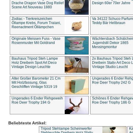
Drache Dragon Vase Dog Relief
Design 60er 70er Jahre
Scene Art Nouveau 1880
Zodiac - Tierkreiszeichen
Va 34122 Schuco Parfum 
Öllampe Krebs, Forum Traiani,
Teddy Bär Hellbraun
Reenactment Öllämpchen
Originale Meissen Fuss - Vase
Wächtersbach Schälche
Rosenmuster Mit Goldrand
Jugendstil Dekor 1865
Messingmontur
Bauhaus Tripod Steh Lampe
2x Bauhaus Tripod Steh
Holz Dreibein Spot Art Deco
Dreibein Stativ Art Deco L
Vintage Design Leuchte
Vintage Studio Leucht
Alter Großer Barometer 21 Cm
Ungerades 6 Ender Reh
Mit Holzfassung, Glas
Roe Deer Trophy 242 G
Geschliffen Vintage 5319 19
Ungerades 6 Ender Rehgeweih
Schönes 6 Ender Rehge
Roe Deer Trophy 194 G
Roe Deer Trophy 186 G
Beliebteste Artikel:
Tripod Stehlampe Scheinwerfer
Ka
Stehleuchte Dreibein Holz Stativ
An