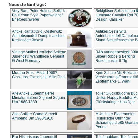
Neueste Einträge:
Very Rare Peter Holmes Selkirk
Sektgläser Sektschalen 
Paul Ysart Style Paperweight /
Luminarc Cavalier Rot 70
Briefbeschwerer
Design Klassiker
Antike Rarität Orig. Oesterwitz
Antikes Oesterwitz
Antriebsmodell Dampfmaschine
Antriebsmodell Dampfma
Kreisssäge Bakelit
Stand Schleifmaschine Ba
Vintage Antike Herrliche Seltene
R&b Vorlegebesteck 800
Jugendstil Wandfliese Gemarkt
Silber Robbe & Berking
G West Germany
Rosenmuster 6 Tlg.
Murano Glas - Fisch 1960?
Kpm Schale Mit Reklame
Glaskunst Glasobjekt Mille Fiori
Versicherung Feuersozitä
Zeptermarke 1. Wahl
Alte Antike Lupenmalerei
Toller Glücksbuddha Bu
Miniaturmalerei Signiert Seguin
Unikat Happy Buddha M
Um 1860/1880
Glücksbringer Holzfigur
Alter Antiker Granat Armreif
MÜnchner Biedermeier
Armband Um 1900/1910
Historische Ohrringe
Schaumgold 585 Granate 
Perlen
Rar Historismus Jugendstil
Telefonablage Telefonreg