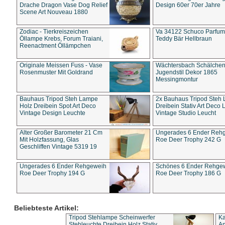
Drache Dragon Vase Dog Relief
Design 60er 70er Jahre
Scene Art Nouveau 1880
Zodiac - Tierkreiszeichen
Va 34122 Schuco Parfum 
Öllampe Krebs, Forum Traiani,
Teddy Bär Hellbraun
Reenactment Öllämpchen
Originale Meissen Fuss - Vase
Wächtersbach Schälche
Rosenmuster Mit Goldrand
Jugendstil Dekor 1865
Messingmontur
Bauhaus Tripod Steh Lampe
2x Bauhaus Tripod Steh
Holz Dreibein Spot Art Deco
Dreibein Stativ Art Deco L
Vintage Design Leuchte
Vintage Studio Leucht
Alter Großer Barometer 21 Cm
Ungerades 6 Ender Reh
Mit Holzfassung, Glas
Roe Deer Trophy 242 G
Geschliffen Vintage 5319 19
Ungerades 6 Ender Rehgeweih
Schönes 6 Ender Rehge
Roe Deer Trophy 194 G
Roe Deer Trophy 186 G
Beliebteste Artikel:
Tripod Stehlampe Scheinwerfer
Ka
Stehleuchte Dreibein Holz Stativ
An