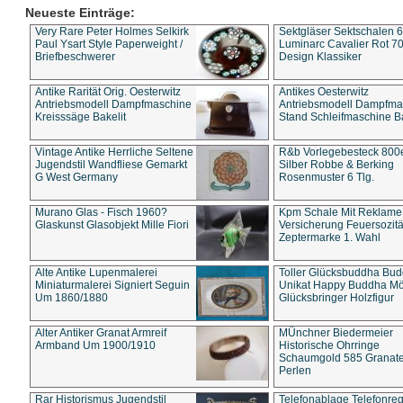
Neueste Einträge:
Very Rare Peter Holmes Selkirk
Sektgläser Sektschalen 
Paul Ysart Style Paperweight /
Luminarc Cavalier Rot 70
Briefbeschwerer
Design Klassiker
Antike Rarität Orig. Oesterwitz
Antikes Oesterwitz
Antriebsmodell Dampfmaschine
Antriebsmodell Dampfma
Kreisssäge Bakelit
Stand Schleifmaschine Ba
Vintage Antike Herrliche Seltene
R&b Vorlegebesteck 800
Jugendstil Wandfliese Gemarkt
Silber Robbe & Berking
G West Germany
Rosenmuster 6 Tlg.
Murano Glas - Fisch 1960?
Kpm Schale Mit Reklame
Glaskunst Glasobjekt Mille Fiori
Versicherung Feuersozitä
Zeptermarke 1. Wahl
Alte Antike Lupenmalerei
Toller Glücksbuddha Bu
Miniaturmalerei Signiert Seguin
Unikat Happy Buddha M
Um 1860/1880
Glücksbringer Holzfigur
Alter Antiker Granat Armreif
MÜnchner Biedermeier
Armband Um 1900/1910
Historische Ohrringe
Schaumgold 585 Granate 
Perlen
Rar Historismus Jugendstil
Telefonablage Telefonreg