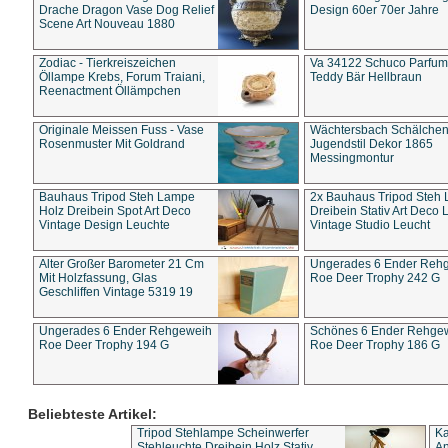
Drache Dragon Vase Dog Relief
Design 60er 70er Jahre
Scene Art Nouveau 1880
Zodiac - Tierkreiszeichen
Va 34122 Schuco Parfum 
Öllampe Krebs, Forum Traiani,
Teddy Bär Hellbraun
Reenactment Öllämpchen
Originale Meissen Fuss - Vase
Wächtersbach Schälche
Rosenmuster Mit Goldrand
Jugendstil Dekor 1865
Messingmontur
Bauhaus Tripod Steh Lampe
2x Bauhaus Tripod Steh
Holz Dreibein Spot Art Deco
Dreibein Stativ Art Deco L
Vintage Design Leuchte
Vintage Studio Leucht
Alter Großer Barometer 21 Cm
Ungerades 6 Ender Reh
Mit Holzfassung, Glas
Roe Deer Trophy 242 G
Geschliffen Vintage 5319 19
Ungerades 6 Ender Rehgeweih
Schönes 6 Ender Rehge
Roe Deer Trophy 194 G
Roe Deer Trophy 186 G
Beliebteste Artikel:
Tripod Stehlampe Scheinwerfer
Ka
Stehleuchte Dreibein Holz Stativ
An