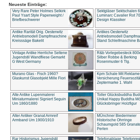
Neueste Einträge:
Very Rare Peter Holmes Selkirk
Sektgläser Sektschalen 
Paul Ysart Style Paperweight /
Luminarc Cavalier Rot 70
Briefbeschwerer
Design Klassiker
Antike Rarität Orig. Oesterwitz
Antikes Oesterwitz
Antriebsmodell Dampfmaschine
Antriebsmodell Dampfma
Kreisssäge Bakelit
Stand Schleifmaschine Ba
Vintage Antike Herrliche Seltene
R&b Vorlegebesteck 800
Jugendstil Wandfliese Gemarkt
Silber Robbe & Berking
G West Germany
Rosenmuster 6 Tlg.
Murano Glas - Fisch 1960?
Kpm Schale Mit Reklame
Glaskunst Glasobjekt Mille Fiori
Versicherung Feuersozitä
Zeptermarke 1. Wahl
Alte Antike Lupenmalerei
Toller Glücksbuddha Bu
Miniaturmalerei Signiert Seguin
Unikat Happy Buddha M
Um 1860/1880
Glücksbringer Holzfigur
Alter Antiker Granat Armreif
MÜnchner Biedermeier
Armband Um 1900/1910
Historische Ohrringe
Schaumgold 585 Granate 
Perlen
Rar Historismus Jugendstil
Telefonablage Telefonreg