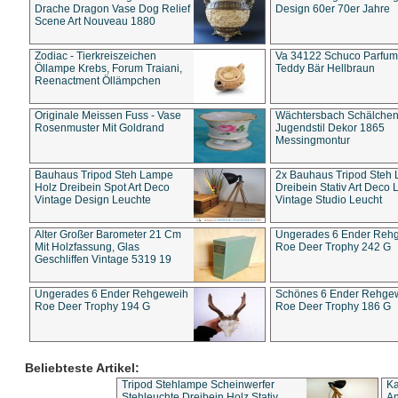
Drache Dragon Vase Dog Relief
Design 60er 70er Jahre
Scene Art Nouveau 1880
Zodiac - Tierkreiszeichen
Va 34122 Schuco Parfum 
Öllampe Krebs, Forum Traiani,
Teddy Bär Hellbraun
Reenactment Öllämpchen
Originale Meissen Fuss - Vase
Wächtersbach Schälche
Rosenmuster Mit Goldrand
Jugendstil Dekor 1865
Messingmontur
Bauhaus Tripod Steh Lampe
2x Bauhaus Tripod Steh
Holz Dreibein Spot Art Deco
Dreibein Stativ Art Deco L
Vintage Design Leuchte
Vintage Studio Leucht
Alter Großer Barometer 21 Cm
Ungerades 6 Ender Reh
Mit Holzfassung, Glas
Roe Deer Trophy 242 G
Geschliffen Vintage 5319 19
Ungerades 6 Ender Rehgeweih
Schönes 6 Ender Rehge
Roe Deer Trophy 194 G
Roe Deer Trophy 186 G
Beliebteste Artikel:
Tripod Stehlampe Scheinwerfer
Ka
Stehleuchte Dreibein Holz Stativ
An