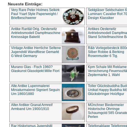
Neueste Einträge:
Very Rare Peter Holmes Selkirk
Sektgläser Sektschalen 
Paul Ysart Style Paperweight /
Luminarc Cavalier Rot 70
Briefbeschwerer
Design Klassiker
Antike Rarität Orig. Oesterwitz
Antikes Oesterwitz
Antriebsmodell Dampfmaschine
Antriebsmodell Dampfma
Kreisssäge Bakelit
Stand Schleifmaschine Ba
Vintage Antike Herrliche Seltene
R&b Vorlegebesteck 800
Jugendstil Wandfliese Gemarkt
Silber Robbe & Berking
G West Germany
Rosenmuster 6 Tlg.
Murano Glas - Fisch 1960?
Kpm Schale Mit Reklame
Glaskunst Glasobjekt Mille Fiori
Versicherung Feuersozitä
Zeptermarke 1. Wahl
Alte Antike Lupenmalerei
Toller Glücksbuddha Bu
Miniaturmalerei Signiert Seguin
Unikat Happy Buddha M
Um 1860/1880
Glücksbringer Holzfigur
Alter Antiker Granat Armreif
MÜnchner Biedermeier
Armband Um 1900/1910
Historische Ohrringe
Schaumgold 585 Granate 
Perlen
Rar Historismus Jugendstil
Telefonablage Telefonreg