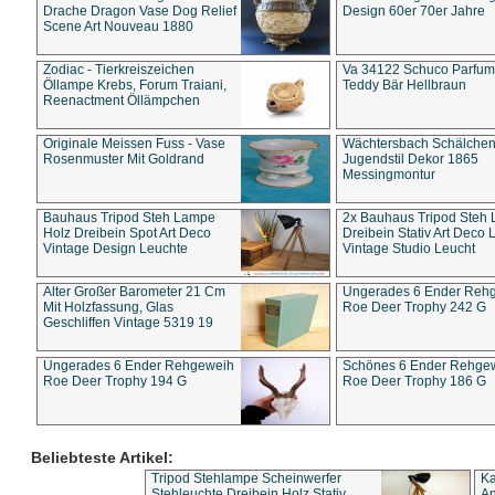
Drache Dragon Vase Dog Relief
Design 60er 70er Jahre
Scene Art Nouveau 1880
Zodiac - Tierkreiszeichen
Va 34122 Schuco Parfum 
Öllampe Krebs, Forum Traiani,
Teddy Bär Hellbraun
Reenactment Öllämpchen
Originale Meissen Fuss - Vase
Wächtersbach Schälche
Rosenmuster Mit Goldrand
Jugendstil Dekor 1865
Messingmontur
Bauhaus Tripod Steh Lampe
2x Bauhaus Tripod Steh
Holz Dreibein Spot Art Deco
Dreibein Stativ Art Deco L
Vintage Design Leuchte
Vintage Studio Leucht
Alter Großer Barometer 21 Cm
Ungerades 6 Ender Reh
Mit Holzfassung, Glas
Roe Deer Trophy 242 G
Geschliffen Vintage 5319 19
Ungerades 6 Ender Rehgeweih
Schönes 6 Ender Rehge
Roe Deer Trophy 194 G
Roe Deer Trophy 186 G
Beliebteste Artikel:
Tripod Stehlampe Scheinwerfer
Ka
Stehleuchte Dreibein Holz Stativ
An