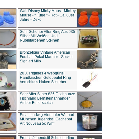
Walt Disney Micky Maus - Mickey
Mouse - " Füße " - Rot - Ca. 80er
Jahre - Deko
Sehr Schöner Alter Ring Aus 935
Silber Mit Weißen Und
Rubinfarbenen Steinen
Bronzefigur Vintage American
Football Pokal Marmor - Sockel
Signiert Milo
20 X Triglides 4 Webgürtel
Handtaschen Geldbeutel Ring
Verschluss Haken Schieber
Sehr Alter Silber 835 Fischpunze
Fischland Bernsteinanhänger
Amber Butterscotch
Email Ludwig Vierthaler Winhart
MÜnchen Jugendstil Cachepot
Art Nouveau 5c Wmf
French Jugendstil Schmetterling