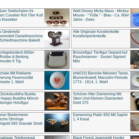
äser Sektschalen 6x
Walt Disney Micky Maus - Mickey
rc Cavalier Rot 70er Kult
Mouse - " Füße " - Blau - Ca. 80er
 Klassiker
Jahre - Deko
s Oesterwitz
Alte Originale Korallenkette
ebsmodell Dampfmaschine
Korallenperlenkette
Schleifmaschine Bakelit
rlegebesteck 800er
Bronzefigur Tierfigur Gepard Auf
 Robbe & Berking
Rauchmarmor - Sockel Signiert
uster 6 Tlg.
Milo
chale Mit Reklame
(mk010) Barocke Meissen Tasse,
herung Feuersozität
Blumenbukett, Marcolini Periode
marke 1. Wahl
1774 - 1814, 1. Wahl
 Glücksbuddha Budda
Schöner Alter Damenring Mit
t Happy Buddha Mönch
Stein Und Kleinen Diamanten
bringer Holzfigur
Gold 375
ner Biedermeier
Damenring Platin 950 Mit Saphir
ische Ohrringe
1, 4 Karat
gold 585 Granate Simili
nablage Telefonregal
Black Forest Jugendstil Hunter