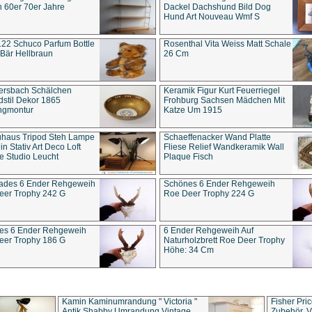
 60er 70er Jahre
Dackel Dachshund Bild Dog
Hund Art Nouveau Wmf S
22 Schuco Parfum Bottle
Rosenthal Vita Weiss Matt Schale
Bär Hellbraun
26 Cm
ersbach Schälchen
Keramik Figur Kurt Feuerriegel
stil Dekor 1865
Frohburg Sachsen Mädchen Mit
ngmontur
Katze Um 1915
uhaus Tripod Steh Lampe
Schaeffenacker Wand Platte
in Stativ Art Deco Loft
Fliese Relief Wandkeramik Wall
e Studio Leucht
Plaque Fisch
ades 6 Ender Rehgeweih
Schönes 6 Ender Rehgeweih
eer Trophy 242 G
Roe Deer Trophy 224 G
es 6 Ender Rehgeweih
6 Ender Rehgeweih Auf
eer Trophy 186 G
Naturholzbrett Roe Deer Trophy
Höhe: 34 Cm
Kamin Kaminumrandung " Victoria "
Fisher Pri
Antik Shabby Umrandung Vintage
Zubehör, V