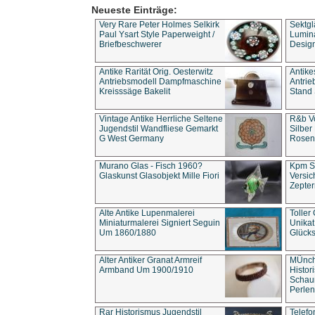
Neueste Einträge:
Very Rare Peter Holmes Selkirk
Sektgl
Paul Ysart Style Paperweight /
Lumina
Briefbeschwerer
Design
Antike Rarität Orig. Oesterwitz
Antike
Antriebsmodell Dampfmaschine
Antri
Kreisssäge Bakelit
Stand 
Vintage Antike Herrliche Seltene
R&b Vo
Jugendstil Wandfliese Gemarkt
Silber
G West Germany
Rosenm
Murano Glas - Fisch 1960?
Kpm S
Glaskunst Glasobjekt Mille Fiori
Versic
Zepter
Alte Antike Lupenmalerei
Toller
Miniaturmalerei Signiert Seguin
Unika
Um 1860/1880
Glücks
Alter Antiker Granat Armreif
MÜnch
Armband Um 1900/1910
Histor
Schaum
Perlen
Rar Historismus Jugendstil
Telefo