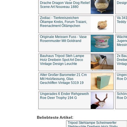
Drache Dragon Vase Dog Relief
Design
Scene Art Nouveau 1880
Zodiac - Tierkreiszeichen
Va 341
Öllampe Krebs, Forum Traiani,
Teddy 
Reenactment Öllämpchen
Originale Meissen Fuss - Vase
Wächt
Rosenmuster Mit Goldrand
Jugend
Messi
Bauhaus Tripod Steh Lampe
2x Ba
Holz Dreibein Spot Art Deco
Dreibe
Vintage Design Leuchte
Vintag
Alter Großer Barometer 21 Cm
Unger
Mit Holzfassung, Glas
Roe D
Geschliffen Vintage 5319 19
Ungerades 6 Ender Rehgeweih
Schön
Roe Deer Trophy 194 G
Roe D
Beliebteste Artikel:
Tripod Stehlampe Scheinwerfer
Stehleuchte Dreibein Holz Stativ