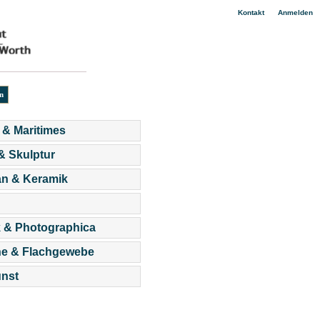
|
Kontakt
Anmelden
 & Maritimes
 & Skulptur
an & Keramik
 & Photographica
he & Flachgewebe
nst