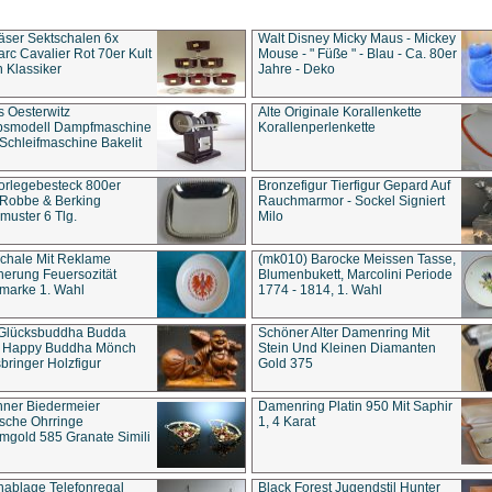
äser Sektschalen 6x
Walt Disney Micky Maus - Mickey
rc Cavalier Rot 70er Kult
Mouse - " Füße " - Blau - Ca. 80er
 Klassiker
Jahre - Deko
s Oesterwitz
Alte Originale Korallenkette
ebsmodell Dampfmaschine
Korallenperlenkette
Schleifmaschine Bakelit
rlegebesteck 800er
Bronzefigur Tierfigur Gepard Auf
 Robbe & Berking
Rauchmarmor - Sockel Signiert
uster 6 Tlg.
Milo
chale Mit Reklame
(mk010) Barocke Meissen Tasse,
herung Feuersozität
Blumenbukett, Marcolini Periode
marke 1. Wahl
1774 - 1814, 1. Wahl
 Glücksbuddha Budda
Schöner Alter Damenring Mit
t Happy Buddha Mönch
Stein Und Kleinen Diamanten
bringer Holzfigur
Gold 375
ner Biedermeier
Damenring Platin 950 Mit Saphir
ische Ohrringe
1, 4 Karat
gold 585 Granate Simili
nablage Telefonregal
Black Forest Jugendstil Hunter