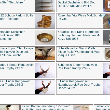
 60er 70er Jahre
Dackel Dachshund Bild Dog
Hund Art Nouveau Wmf S
22 Schuco Parfum Bottle
Rosenthal Vita Weiss Matt Schale
Bär Hellbraun
26 Cm
ersbach Schälchen
Keramik Figur Kurt Feuerriegel
stil Dekor 1865
Frohburg Sachsen Mädchen Mit
ngmontur
Katze Um 1915
uhaus Tripod Steh Lampe
Schaeffenacker Wand Platte
in Stativ Art Deco Loft
Fliese Relief Wandkeramik Wall
e Studio Leucht
Plaque Fisch
ades 6 Ender Rehgeweih
Schönes 6 Ender Rehgeweih
eer Trophy 242 G
Roe Deer Trophy 224 G
es 6 Ender Rehgeweih
6 Ender Rehgeweih Auf
eer Trophy 186 G
Naturholzbrett Roe Deer Trophy
Höhe: 34 Cm
Kamin Kaminumrandung " Victoria "
Fisher Pri
Antik Shabby Umrandung Vintage
Zubehör, V