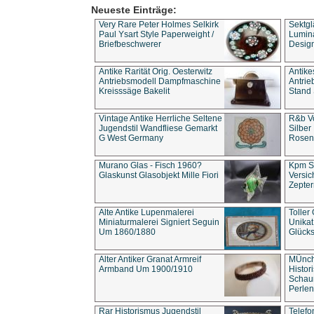
Neueste Einträge:
Very Rare Peter Holmes Selkirk
Sektgl
Paul Ysart Style Paperweight /
Lumina
Briefbeschwerer
Design
Antike Rarität Orig. Oesterwitz
Antike
Antriebsmodell Dampfmaschine
Antri
Kreisssäge Bakelit
Stand 
Vintage Antike Herrliche Seltene
R&b Vo
Jugendstil Wandfliese Gemarkt
Silber
G West Germany
Rosenm
Murano Glas - Fisch 1960?
Kpm S
Glaskunst Glasobjekt Mille Fiori
Versic
Zepter
Alte Antike Lupenmalerei
Toller
Miniaturmalerei Signiert Seguin
Unika
Um 1860/1880
Glücks
Alter Antiker Granat Armreif
MÜnch
Armband Um 1900/1910
Histor
Schaum
Perlen
Rar Historismus Jugendstil
Telefo