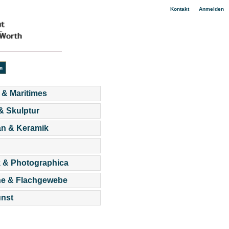
|
Kontakt
Anmelden
 & Maritimes
 & Skulptur
an & Keramik
 & Photographica
he & Flachgewebe
nst