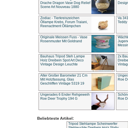
Drache Dragon Vase Dog Relief
Design
Scene Art Nouveau 1880
Zodiac - Tierkreiszeichen
Va 341
Öllampe Krebs, Forum Traiani,
Teddy 
Reenactment Öllämpchen
Originale Meissen Fuss - Vase
Wächt
Rosenmuster Mit Goldrand
Jugend
Messi
Bauhaus Tripod Steh Lampe
2x Ba
Holz Dreibein Spot Art Deco
Dreibe
Vintage Design Leuchte
Vintag
Alter Großer Barometer 21 Cm
Unger
Mit Holzfassung, Glas
Roe D
Geschliffen Vintage 5319 19
Ungerades 6 Ender Rehgeweih
Schön
Roe Deer Trophy 194 G
Roe D
Beliebteste Artikel:
Tripod Stehlampe Scheinwerfer
Stehleuchte Dreibein Holz Stativ