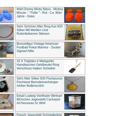
Walt Disney Micky Maus - Mickey
Mouse - " Füße " - Rot - Ca. 80er
Jahre - Deko
Sehr Schöner Alter Ring Aus 935
Silber Mit Weißen Und
Rubinfarbenen Steinen
Bronzefigur Vintage American
Football Pokal Marmor - Sockel
Signiert Milo
20 X Triglides 4 Webgürtel
Handtaschen Geldbeutel Ring
Verschluss Haken Schieber
Sehr Alter Silber 835 Fischpunze
Fischland Bernsteinanhänger
Amber Butterscotch
Email Ludwig Vierthaler Winhart
MÜnchen Jugendstil Cachepot
Art Nouveau 5c Wmf
French Jugendstil Schmetterling