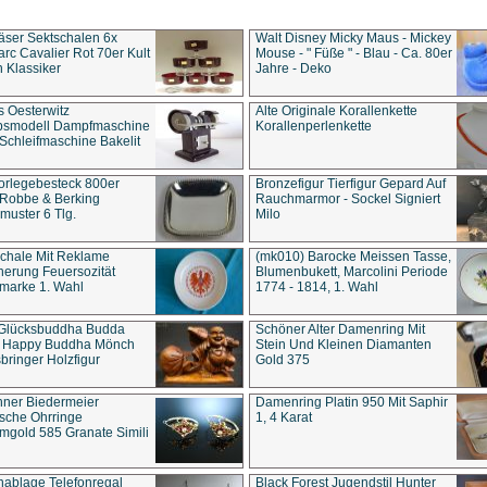
äser Sektschalen 6x
Walt Disney Micky Maus - Mickey
rc Cavalier Rot 70er Kult
Mouse - " Füße " - Blau - Ca. 80er
 Klassiker
Jahre - Deko
s Oesterwitz
Alte Originale Korallenkette
ebsmodell Dampfmaschine
Korallenperlenkette
Schleifmaschine Bakelit
rlegebesteck 800er
Bronzefigur Tierfigur Gepard Auf
 Robbe & Berking
Rauchmarmor - Sockel Signiert
uster 6 Tlg.
Milo
chale Mit Reklame
(mk010) Barocke Meissen Tasse,
herung Feuersozität
Blumenbukett, Marcolini Periode
marke 1. Wahl
1774 - 1814, 1. Wahl
 Glücksbuddha Budda
Schöner Alter Damenring Mit
t Happy Buddha Mönch
Stein Und Kleinen Diamanten
bringer Holzfigur
Gold 375
ner Biedermeier
Damenring Platin 950 Mit Saphir
ische Ohrringe
1, 4 Karat
gold 585 Granate Simili
nablage Telefonregal
Black Forest Jugendstil Hunter