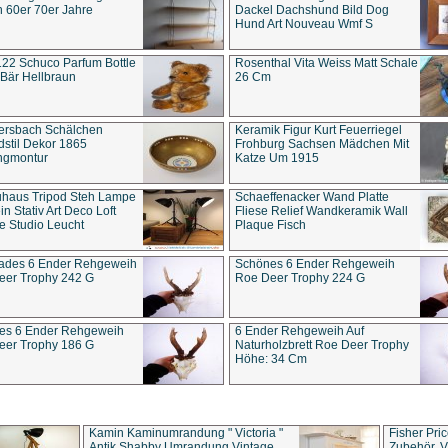
 60er 70er Jahre
Dackel Dachshund Bild Dog
Hund Art Nouveau Wmf S
22 Schuco Parfum Bottle
Rosenthal Vita Weiss Matt Schale
Bär Hellbraun
26 Cm
ersbach Schälchen
Keramik Figur Kurt Feuerriegel
stil Dekor 1865
Frohburg Sachsen Mädchen Mit
ngmontur
Katze Um 1915
uhaus Tripod Steh Lampe
Schaeffenacker Wand Platte
in Stativ Art Deco Loft
Fliese Relief Wandkeramik Wall
e Studio Leucht
Plaque Fisch
ades 6 Ender Rehgeweih
Schönes 6 Ender Rehgeweih
eer Trophy 242 G
Roe Deer Trophy 224 G
es 6 Ender Rehgeweih
6 Ender Rehgeweih Auf
eer Trophy 186 G
Naturholzbrett Roe Deer Trophy
Höhe: 34 Cm
Kamin Kaminumrandung " Victoria "
Fisher Pri
Antik Shabby Umrandung Vintage
Zubehör, V