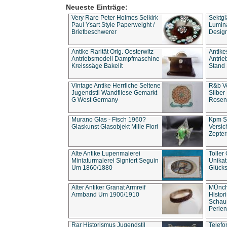
Neueste Einträge:
Very Rare Peter Holmes Selkirk
Sektgl
Paul Ysart Style Paperweight /
Lumina
Briefbeschwerer
Design
Antike Rarität Orig. Oesterwitz
Antike
Antriebsmodell Dampfmaschine
Antri
Kreisssäge Bakelit
Stand 
Vintage Antike Herrliche Seltene
R&b Vo
Jugendstil Wandfliese Gemarkt
Silber
G West Germany
Rosenm
Murano Glas - Fisch 1960?
Kpm S
Glaskunst Glasobjekt Mille Fiori
Versic
Zepter
Alte Antike Lupenmalerei
Toller
Miniaturmalerei Signiert Seguin
Unika
Um 1860/1880
Glücks
Alter Antiker Granat Armreif
MÜnch
Armband Um 1900/1910
Histor
Schaum
Perlen
Rar Historismus Jugendstil
Telefo