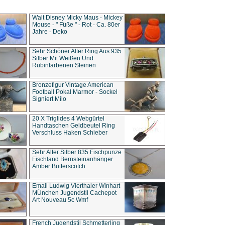
Walt Disney Micky Maus - Mickey
Mouse - " Füße " - Rot - Ca. 80er
Jahre - Deko
Sehr Schöner Alter Ring Aus 935
Silber Mit Weißen Und
Rubinfarbenen Steinen
Bronzefigur Vintage American
Football Pokal Marmor - Sockel
Signiert Milo
20 X Triglides 4 Webgürtel
Handtaschen Geldbeutel Ring
Verschluss Haken Schieber
Sehr Alter Silber 835 Fischpunze
Fischland Bernsteinanhänger
Amber Butterscotch
Email Ludwig Vierthaler Winhart
MÜnchen Jugendstil Cachepot
Art Nouveau 5c Wmf
French Jugendstil Schmetterling