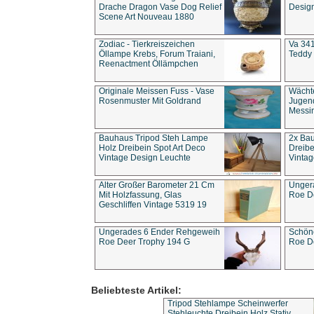
Drache Dragon Vase Dog Relief
Design
Scene Art Nouveau 1880
Zodiac - Tierkreiszeichen
Va 341
Öllampe Krebs, Forum Traiani,
Teddy 
Reenactment Öllämpchen
Originale Meissen Fuss - Vase
Wächt
Rosenmuster Mit Goldrand
Jugend
Messi
Bauhaus Tripod Steh Lampe
2x Ba
Holz Dreibein Spot Art Deco
Dreibe
Vintage Design Leuchte
Vintag
Alter Großer Barometer 21 Cm
Unger
Mit Holzfassung, Glas
Roe D
Geschliffen Vintage 5319 19
Ungerades 6 Ender Rehgeweih
Schön
Roe Deer Trophy 194 G
Roe D
Beliebteste Artikel:
Tripod Stehlampe Scheinwerfer
Stehleuchte Dreibein Holz Stativ