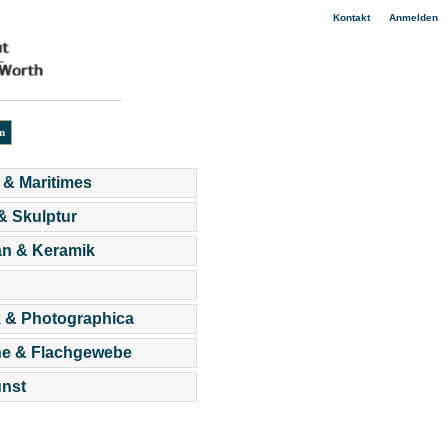
|
Kontakt
Anmelden
 & Maritimes
 & Skulptur
an & Keramik
 & Photographica
he & Flachgewebe
nst