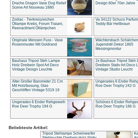
Drache Dragon Vase Dog Relief
Design 60er 70er Jahre
Scene Art Nouveau 1880
Zodiac - Tierkreiszeichen
Va 34122 Schuco Parfum 
Öllampe Krebs, Forum Traiani,
Teddy Bär Hellbraun
Reenactment Öllämpchen
Originale Meissen Fuss - Vase
Wächtersbach Schälche
Rosenmuster Mit Goldrand
Jugendstil Dekor 1865
Messingmontur
Bauhaus Tripod Steh Lampe
2x Bauhaus Tripod Steh
Holz Dreibein Spot Art Deco
Dreibein Stativ Art Deco L
Vintage Design Leuchte
Vintage Studio Leucht
Alter Großer Barometer 21 Cm
Ungerades 6 Ender Reh
Mit Holzfassung, Glas
Roe Deer Trophy 242 G
Geschliffen Vintage 5319 19
Ungerades 6 Ender Rehgeweih
Schönes 6 Ender Rehge
Roe Deer Trophy 194 G
Roe Deer Trophy 186 G
Beliebteste Artikel:
Tripod Stehlampe Scheinwerfer
Ka
Stehleuchte Dreibein Holz Stativ
An