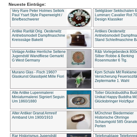
Neueste Einträge:
Very Rare Peter Holmes Selkirk
Sektgläser Sektschalen 
Paul Ysart Style Paperweight /
Luminarc Cavalier Rot 70
Briefbeschwerer
Design Klassiker
Antike Rarität Orig. Oesterwitz
Antikes Oesterwitz
Antriebsmodell Dampfmaschine
Antriebsmodell Dampfma
Kreisssäge Bakelit
Stand Schleifmaschine Ba
Vintage Antike Herrliche Seltene
R&b Vorlegebesteck 800
Jugendstil Wandfliese Gemarkt
Silber Robbe & Berking
G West Germany
Rosenmuster 6 Tlg.
Murano Glas - Fisch 1960?
Kpm Schale Mit Reklame
Glaskunst Glasobjekt Mille Fiori
Versicherung Feuersozitä
Zeptermarke 1. Wahl
Alte Antike Lupenmalerei
Toller Glücksbuddha Bu
Miniaturmalerei Signiert Seguin
Unikat Happy Buddha M
Um 1860/1880
Glücksbringer Holzfigur
Alter Antiker Granat Armreif
MÜnchner Biedermeier
Armband Um 1900/1910
Historische Ohrringe
Schaumgold 585 Granate 
Perlen
Rar Historismus Jugendstil
Telefonablage Telefonreg