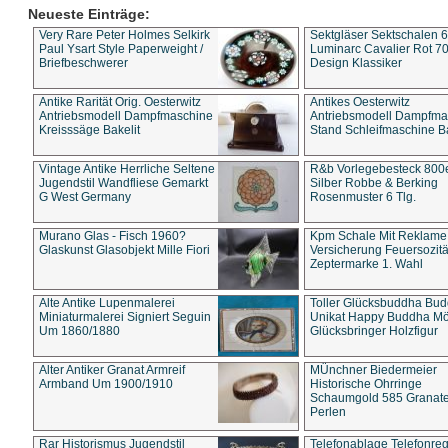
Neueste Einträge:
Very Rare Peter Holmes Selkirk
Sektgläser Sektschalen 
Paul Ysart Style Paperweight /
Luminarc Cavalier Rot 70
Briefbeschwerer
Design Klassiker
Antike Rarität Orig. Oesterwitz
Antikes Oesterwitz
Antriebsmodell Dampfmaschine
Antriebsmodell Dampfma
Kreisssäge Bakelit
Stand Schleifmaschine Ba
Vintage Antike Herrliche Seltene
R&b Vorlegebesteck 800
Jugendstil Wandfliese Gemarkt
Silber Robbe & Berking
G West Germany
Rosenmuster 6 Tlg.
Murano Glas - Fisch 1960?
Kpm Schale Mit Reklame
Glaskunst Glasobjekt Mille Fiori
Versicherung Feuersozitä
Zeptermarke 1. Wahl
Alte Antike Lupenmalerei
Toller Glücksbuddha Bu
Miniaturmalerei Signiert Seguin
Unikat Happy Buddha M
Um 1860/1880
Glücksbringer Holzfigur
Alter Antiker Granat Armreif
MÜnchner Biedermeier
Armband Um 1900/1910
Historische Ohrringe
Schaumgold 585 Granate 
Perlen
Rar Historismus Jugendstil
Telefonablage Telefonreg