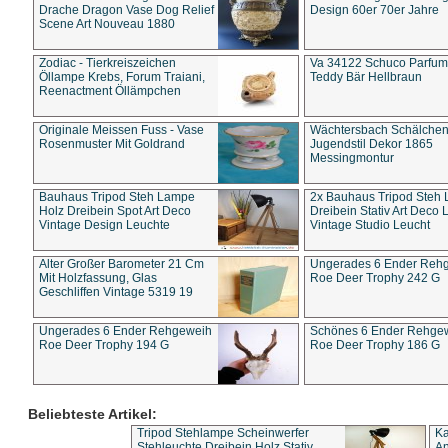
Drache Dragon Vase Dog Relief
Design 60er 70er Jahre
Scene Art Nouveau 1880
Zodiac - Tierkreiszeichen
Va 34122 Schuco Parfum 
Öllampe Krebs, Forum Traiani,
Teddy Bär Hellbraun
Reenactment Öllämpchen
Originale Meissen Fuss - Vase
Wächtersbach Schälche
Rosenmuster Mit Goldrand
Jugendstil Dekor 1865
Messingmontur
Bauhaus Tripod Steh Lampe
2x Bauhaus Tripod Steh
Holz Dreibein Spot Art Deco
Dreibein Stativ Art Deco L
Vintage Design Leuchte
Vintage Studio Leucht
Alter Großer Barometer 21 Cm
Ungerades 6 Ender Reh
Mit Holzfassung, Glas
Roe Deer Trophy 242 G
Geschliffen Vintage 5319 19
Ungerades 6 Ender Rehgeweih
Schönes 6 Ender Rehge
Roe Deer Trophy 194 G
Roe Deer Trophy 186 G
Beliebteste Artikel:
Tripod Stehlampe Scheinwerfer
Ka
Stehleuchte Dreibein Holz Stativ
An