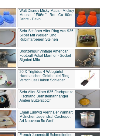
Walt Disney Micky Maus - Mickey
Mouse - " Füße " - Rot - Ca. 80er
Jahre - Deko
Sehr Schöner Alter Ring Aus 935
Silber Mit Weißen Und
Rubinfarbenen Steinen
Bronzefigur Vintage American
Football Pokal Marmor - Sockel
Signiert Milo
20 X Triglides 4 Webgürtel
Handtaschen Geldbeutel Ring
Verschluss Haken Schieber
Sehr Alter Silber 835 Fischpunze
Fischland Bernsteinanhänger
Amber Butterscotch
Email Ludwig Vierthaler Winhart
MÜnchen Jugendstil Cachepot
Art Nouveau 5c Wmf
French Jugendstil Schmetterling