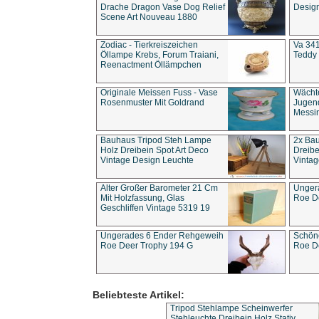
Drache Dragon Vase Dog Relief
Design
Scene Art Nouveau 1880
Zodiac - Tierkreiszeichen
Va 341
Öllampe Krebs, Forum Traiani,
Teddy 
Reenactment Öllämpchen
Originale Meissen Fuss - Vase
Wächt
Rosenmuster Mit Goldrand
Jugend
Messi
Bauhaus Tripod Steh Lampe
2x Ba
Holz Dreibein Spot Art Deco
Dreibe
Vintage Design Leuchte
Vintag
Alter Großer Barometer 21 Cm
Unger
Mit Holzfassung, Glas
Roe D
Geschliffen Vintage 5319 19
Ungerades 6 Ender Rehgeweih
Schön
Roe Deer Trophy 194 G
Roe D
Beliebteste Artikel:
Tripod Stehlampe Scheinwerfer
Stehleuchte Dreibein Holz Stativ