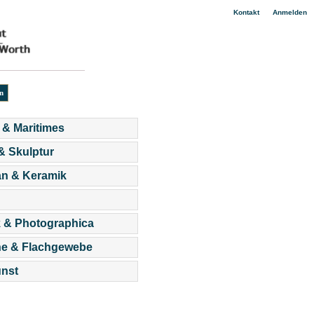
|
Kontakt
Anmelden
 & Maritimes
 & Skulptur
an & Keramik
 & Photographica
he & Flachgewebe
nst