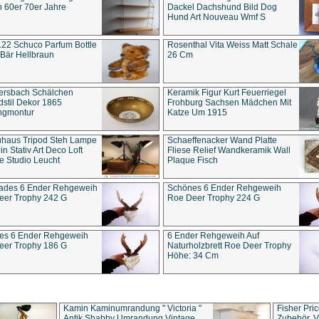
 60er 70er Jahre
Dackel Dachshund Bild Dog
Hund Art Nouveau Wmf S
22 Schuco Parfum Bottle
Rosenthal Vita Weiss Matt Schale
Bär Hellbraun
26 Cm
ersbach Schälchen
Keramik Figur Kurt Feuerriegel
stil Dekor 1865
Frohburg Sachsen Mädchen Mit
ngmontur
Katze Um 1915
uhaus Tripod Steh Lampe
Schaeffenacker Wand Platte
in Stativ Art Deco Loft
Fliese Relief Wandkeramik Wall
e Studio Leucht
Plaque Fisch
ades 6 Ender Rehgeweih
Schönes 6 Ender Rehgeweih
eer Trophy 242 G
Roe Deer Trophy 224 G
es 6 Ender Rehgeweih
6 Ender Rehgeweih Auf
eer Trophy 186 G
Naturholzbrett Roe Deer Trophy
Höhe: 34 Cm
Kamin Kaminumrandung " Victoria "
Fisher Pri
Antik Shabby Umrandung Vintage
Zubehör, V