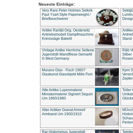
Neueste Einträge:
Very Rare Peter Holmes Selkirk
Sektgl
Paul Ysart Style Paperweight /
Lumina
Briefbeschwerer
Design
Antike Rarität Orig. Oesterwitz
Antike
Antriebsmodell Dampfmaschine
Antri
Kreisssäge Bakelit
Stand 
Vintage Antike Herrliche Seltene
R&b Vo
Jugendstil Wandfliese Gemarkt
Silber
G West Germany
Rosenm
Murano Glas - Fisch 1960?
Kpm S
Glaskunst Glasobjekt Mille Fiori
Versic
Zepter
Alte Antike Lupenmalerei
Toller
Miniaturmalerei Signiert Seguin
Unika
Um 1860/1880
Glücks
Alter Antiker Granat Armreif
MÜnch
Armband Um 1900/1910
Histor
Schaum
Perlen
Rar Historismus Jugendstil
Telefo