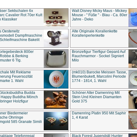
äser Sektschalen 6x
Walt Disney Micky Maus - Mickey
rc Cavalier Rot 70er Kult
Mouse - " Füße " - Blau - Ca. 80er
 Klassiker
Jahre - Deko
s Oesterwitz
Alte Originale Korallenkette
ebsmodell Dampfmaschine
Korallenperlenkette
Schleifmaschine Bakelit
rlegebesteck 800er
Bronzefigur Tierfigur Gepard Auf
 Robbe & Berking
Rauchmarmor - Sockel Signiert
uster 6 Tlg.
Milo
chale Mit Reklame
(mk010) Barocke Meissen Tasse,
herung Feuersozität
Blumenbukett, Marcolini Periode
marke 1. Wahl
1774 - 1814, 1. Wahl
 Glücksbuddha Budda
Schöner Alter Damenring Mit
t Happy Buddha Mönch
Stein Und Kleinen Diamanten
bringer Holzfigur
Gold 375
ner Biedermeier
Damenring Platin 950 Mit Saphir
ische Ohrringe
1, 4 Karat
gold 585 Granate Simili
nablage Telefonregal
Black Forest Jugendstil Hunter