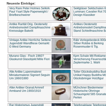
Neueste Einträge:
Very Rare Peter Holmes Selkirk
Sektgläser Sektschalen 
Paul Ysart Style Paperweight /
Luminarc Cavalier Rot 70
Briefbeschwerer
Design Klassiker
Antike Rarität Orig. Oesterwitz
Antikes Oesterwitz
Antriebsmodell Dampfmaschine
Antriebsmodell Dampfma
Kreisssäge Bakelit
Stand Schleifmaschine Ba
Vintage Antike Herrliche Seltene
R&b Vorlegebesteck 800
Jugendstil Wandfliese Gemarkt
Silber Robbe & Berking
G West Germany
Rosenmuster 6 Tlg.
Murano Glas - Fisch 1960?
Kpm Schale Mit Reklame
Glaskunst Glasobjekt Mille Fiori
Versicherung Feuersozitä
Zeptermarke 1. Wahl
Alte Antike Lupenmalerei
Toller Glücksbuddha Bu
Miniaturmalerei Signiert Seguin
Unikat Happy Buddha M
Um 1860/1880
Glücksbringer Holzfigur
Alter Antiker Granat Armreif
MÜnchner Biedermeier
Armband Um 1900/1910
Historische Ohrringe
Schaumgold 585 Granate 
Perlen
Rar Historismus Jugendstil
Telefonablage Telefonreg