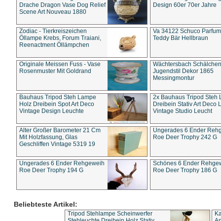
Drache Dragon Vase Dog Relief
Design 60er 70er Jahre
Scene Art Nouveau 1880
Zodiac - Tierkreiszeichen
Va 34122 Schuco Parfum 
Öllampe Krebs, Forum Traiani,
Teddy Bär Hellbraun
Reenactment Öllämpchen
Originale Meissen Fuss - Vase
Wächtersbach Schälche
Rosenmuster Mit Goldrand
Jugendstil Dekor 1865
Messingmontur
Bauhaus Tripod Steh Lampe
2x Bauhaus Tripod Steh
Holz Dreibein Spot Art Deco
Dreibein Stativ Art Deco L
Vintage Design Leuchte
Vintage Studio Leucht
Alter Großer Barometer 21 Cm
Ungerades 6 Ender Reh
Mit Holzfassung, Glas
Roe Deer Trophy 242 G
Geschliffen Vintage 5319 19
Ungerades 6 Ender Rehgeweih
Schönes 6 Ender Rehge
Roe Deer Trophy 194 G
Roe Deer Trophy 186 G
Beliebteste Artikel:
Tripod Stehlampe Scheinwerfer
Ka
Stehleuchte Dreibein Holz Stativ
An