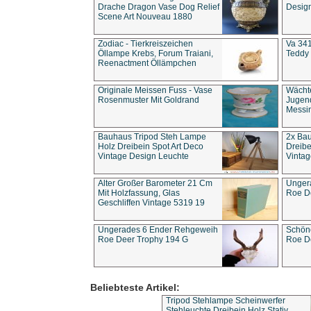
Drache Dragon Vase Dog Relief
Design
Scene Art Nouveau 1880
Zodiac - Tierkreiszeichen
Va 341
Öllampe Krebs, Forum Traiani,
Teddy 
Reenactment Öllämpchen
Originale Meissen Fuss - Vase
Wächt
Rosenmuster Mit Goldrand
Jugend
Messi
Bauhaus Tripod Steh Lampe
2x Ba
Holz Dreibein Spot Art Deco
Dreibe
Vintage Design Leuchte
Vintag
Alter Großer Barometer 21 Cm
Unger
Mit Holzfassung, Glas
Roe D
Geschliffen Vintage 5319 19
Ungerades 6 Ender Rehgeweih
Schön
Roe Deer Trophy 194 G
Roe D
Beliebteste Artikel:
Tripod Stehlampe Scheinwerfer
Stehleuchte Dreibein Holz Stativ