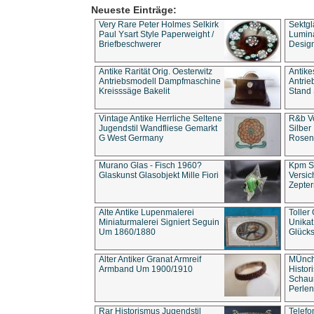
Neueste Einträge:
Very Rare Peter Holmes Selkirk
Sektgl
Paul Ysart Style Paperweight /
Lumina
Briefbeschwerer
Design
Antike Rarität Orig. Oesterwitz
Antike
Antriebsmodell Dampfmaschine
Antri
Kreisssäge Bakelit
Stand 
Vintage Antike Herrliche Seltene
R&b Vo
Jugendstil Wandfliese Gemarkt
Silber
G West Germany
Rosenm
Murano Glas - Fisch 1960?
Kpm S
Glaskunst Glasobjekt Mille Fiori
Versic
Zepter
Alte Antike Lupenmalerei
Toller
Miniaturmalerei Signiert Seguin
Unika
Um 1860/1880
Glücks
Alter Antiker Granat Armreif
MÜnch
Armband Um 1900/1910
Histor
Schaum
Perlen
Rar Historismus Jugendstil
Telefo