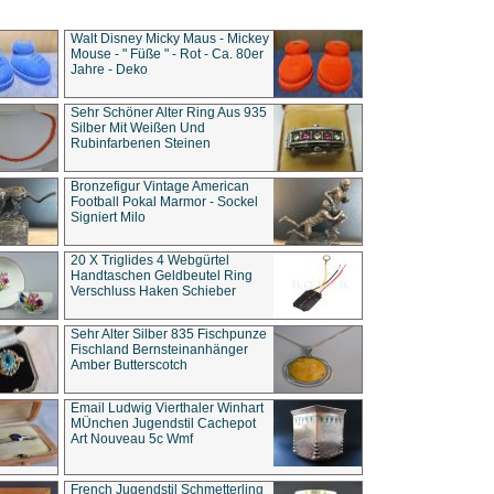
Walt Disney Micky Maus - Mickey
Mouse - " Füße " - Rot - Ca. 80er
Jahre - Deko
Sehr Schöner Alter Ring Aus 935
Silber Mit Weißen Und
Rubinfarbenen Steinen
Bronzefigur Vintage American
Football Pokal Marmor - Sockel
Signiert Milo
20 X Triglides 4 Webgürtel
Handtaschen Geldbeutel Ring
Verschluss Haken Schieber
Sehr Alter Silber 835 Fischpunze
Fischland Bernsteinanhänger
Amber Butterscotch
Email Ludwig Vierthaler Winhart
MÜnchen Jugendstil Cachepot
Art Nouveau 5c Wmf
French Jugendstil Schmetterling