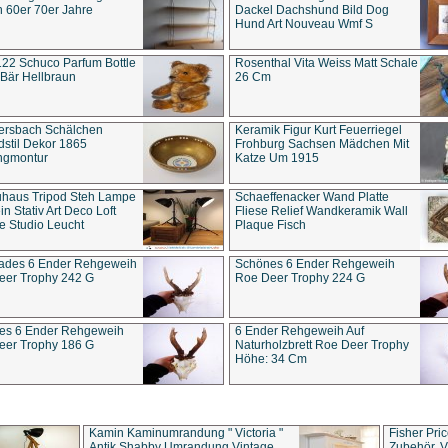
 60er 70er Jahre
Dackel Dachshund Bild Dog
Hund Art Nouveau Wmf S
22 Schuco Parfum Bottle
Rosenthal Vita Weiss Matt Schale
Bär Hellbraun
26 Cm
ersbach Schälchen
Keramik Figur Kurt Feuerriegel
stil Dekor 1865
Frohburg Sachsen Mädchen Mit
ngmontur
Katze Um 1915
uhaus Tripod Steh Lampe
Schaeffenacker Wand Platte
in Stativ Art Deco Loft
Fliese Relief Wandkeramik Wall
e Studio Leucht
Plaque Fisch
ades 6 Ender Rehgeweih
Schönes 6 Ender Rehgeweih
eer Trophy 242 G
Roe Deer Trophy 224 G
es 6 Ender Rehgeweih
6 Ender Rehgeweih Auf
eer Trophy 186 G
Naturholzbrett Roe Deer Trophy
Höhe: 34 Cm
Kamin Kaminumrandung " Victoria "
Fisher Pri
Antik Shabby Umrandung Vintage
Zubehör, V