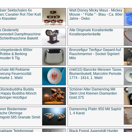
äser Sektschalen 6x
Walt Disney Micky Maus - Mickey
rc Cavalier Rot 70er Kult
Mouse - " Füße " - Blau - Ca. 80er
 Klassiker
Jahre - Deko
s Oesterwitz
Alte Originale Korallenkette
ebsmodell Dampfmaschine
Korallenperlenkette
Schleifmaschine Bakelit
rlegebesteck 800er
Bronzefigur Tierfigur Gepard Auf
 Robbe & Berking
Rauchmarmor - Sockel Signiert
uster 6 Tlg.
Milo
chale Mit Reklame
(mk010) Barocke Meissen Tasse,
herung Feuersozität
Blumenbukett, Marcolini Periode
marke 1. Wahl
1774 - 1814, 1. Wahl
 Glücksbuddha Budda
Schöner Alter Damenring Mit
t Happy Buddha Mönch
Stein Und Kleinen Diamanten
bringer Holzfigur
Gold 375
ner Biedermeier
Damenring Platin 950 Mit Saphir
ische Ohrringe
1, 4 Karat
gold 585 Granate Simili
nablage Telefonregal
Black Forest Jugendstil Hunter