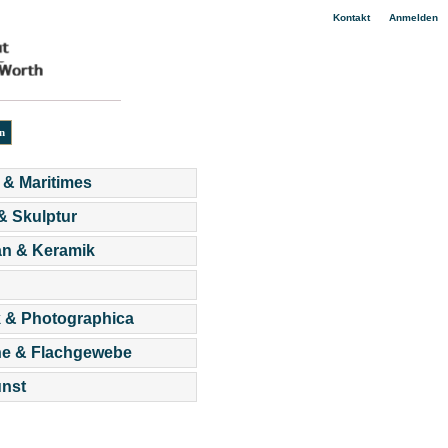
|
Kontakt
Anmelden
 & Maritimes
 & Skulptur
an & Keramik
 & Photographica
he & Flachgewebe
nst