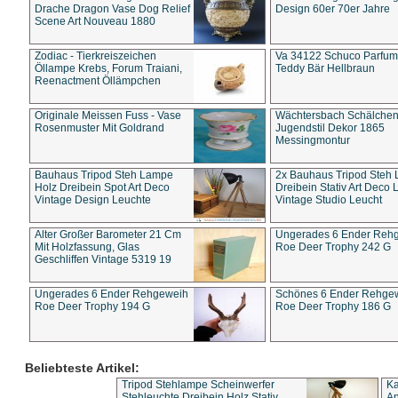
Drache Dragon Vase Dog Relief
Design 60er 70er Jahre
Scene Art Nouveau 1880
Zodiac - Tierkreiszeichen
Va 34122 Schuco Parfum 
Öllampe Krebs, Forum Traiani,
Teddy Bär Hellbraun
Reenactment Öllämpchen
Originale Meissen Fuss - Vase
Wächtersbach Schälche
Rosenmuster Mit Goldrand
Jugendstil Dekor 1865
Messingmontur
Bauhaus Tripod Steh Lampe
2x Bauhaus Tripod Steh
Holz Dreibein Spot Art Deco
Dreibein Stativ Art Deco L
Vintage Design Leuchte
Vintage Studio Leucht
Alter Großer Barometer 21 Cm
Ungerades 6 Ender Reh
Mit Holzfassung, Glas
Roe Deer Trophy 242 G
Geschliffen Vintage 5319 19
Ungerades 6 Ender Rehgeweih
Schönes 6 Ender Rehge
Roe Deer Trophy 194 G
Roe Deer Trophy 186 G
Beliebteste Artikel:
Tripod Stehlampe Scheinwerfer
Ka
Stehleuchte Dreibein Holz Stativ
An