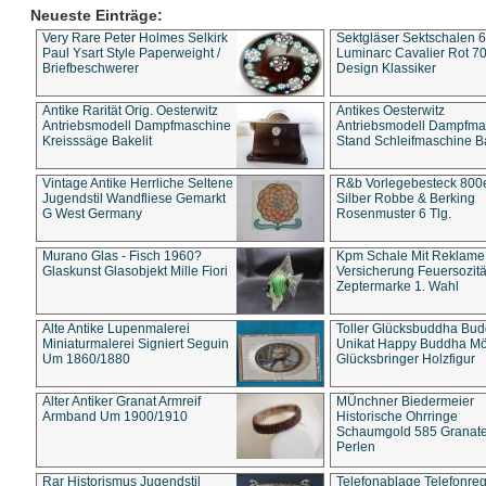
Neueste Einträge:
Very Rare Peter Holmes Selkirk
Sektgläser Sektschalen 
Paul Ysart Style Paperweight /
Luminarc Cavalier Rot 70
Briefbeschwerer
Design Klassiker
Antike Rarität Orig. Oesterwitz
Antikes Oesterwitz
Antriebsmodell Dampfmaschine
Antriebsmodell Dampfma
Kreisssäge Bakelit
Stand Schleifmaschine Ba
Vintage Antike Herrliche Seltene
R&b Vorlegebesteck 800
Jugendstil Wandfliese Gemarkt
Silber Robbe & Berking
G West Germany
Rosenmuster 6 Tlg.
Murano Glas - Fisch 1960?
Kpm Schale Mit Reklame
Glaskunst Glasobjekt Mille Fiori
Versicherung Feuersozitä
Zeptermarke 1. Wahl
Alte Antike Lupenmalerei
Toller Glücksbuddha Bu
Miniaturmalerei Signiert Seguin
Unikat Happy Buddha M
Um 1860/1880
Glücksbringer Holzfigur
Alter Antiker Granat Armreif
MÜnchner Biedermeier
Armband Um 1900/1910
Historische Ohrringe
Schaumgold 585 Granate 
Perlen
Rar Historismus Jugendstil
Telefonablage Telefonreg