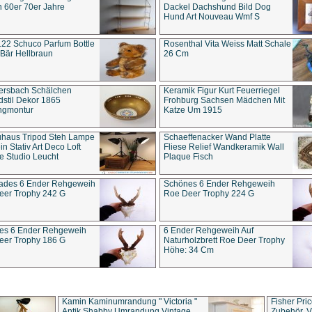
 60er 70er Jahre
Dackel Dachshund Bild Dog
Hund Art Nouveau Wmf S
22 Schuco Parfum Bottle
Rosenthal Vita Weiss Matt Schale
Bär Hellbraun
26 Cm
ersbach Schälchen
Keramik Figur Kurt Feuerriegel
stil Dekor 1865
Frohburg Sachsen Mädchen Mit
ngmontur
Katze Um 1915
uhaus Tripod Steh Lampe
Schaeffenacker Wand Platte
in Stativ Art Deco Loft
Fliese Relief Wandkeramik Wall
e Studio Leucht
Plaque Fisch
ades 6 Ender Rehgeweih
Schönes 6 Ender Rehgeweih
eer Trophy 242 G
Roe Deer Trophy 224 G
es 6 Ender Rehgeweih
6 Ender Rehgeweih Auf
eer Trophy 186 G
Naturholzbrett Roe Deer Trophy
Höhe: 34 Cm
Kamin Kaminumrandung " Victoria "
Fisher Pri
Antik Shabby Umrandung Vintage
Zubehör, V