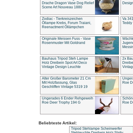
Drache Dragon Vase Dog Relief
Design
Scene Art Nouveau 1880
Zodiac - Tierkreiszeichen
Va 341
Öllampe Krebs, Forum Traiani,
Teddy 
Reenactment Öllämpchen
Originale Meissen Fuss - Vase
Wächt
Rosenmuster Mit Goldrand
Jugend
Messi
Bauhaus Tripod Steh Lampe
2x Ba
Holz Dreibein Spot Art Deco
Dreibe
Vintage Design Leuchte
Vintag
Alter Großer Barometer 21 Cm
Unger
Mit Holzfassung, Glas
Roe D
Geschliffen Vintage 5319 19
Ungerades 6 Ender Rehgeweih
Schön
Roe Deer Trophy 194 G
Roe D
Beliebteste Artikel:
Tripod Stehlampe Scheinwerfer
Stehleuchte Dreibein Holz Stativ