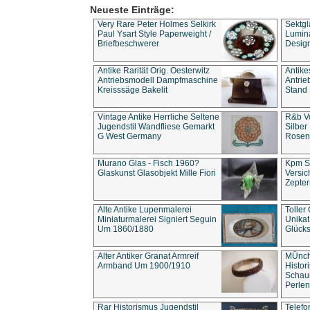
Neueste Einträge:
Very Rare Peter Holmes Selkirk
Sektgl
Paul Ysart Style Paperweight /
Lumina
Briefbeschwerer
Design
Antike Rarität Orig. Oesterwitz
Antike
Antriebsmodell Dampfmaschine
Antri
Kreisssäge Bakelit
Stand 
Vintage Antike Herrliche Seltene
R&b Vo
Jugendstil Wandfliese Gemarkt
Silber
G West Germany
Rosenm
Murano Glas - Fisch 1960?
Kpm S
Glaskunst Glasobjekt Mille Fiori
Versic
Zepter
Alte Antike Lupenmalerei
Toller
Miniaturmalerei Signiert Seguin
Unika
Um 1860/1880
Glücks
Alter Antiker Granat Armreif
MÜnch
Armband Um 1900/1910
Histor
Schaum
Perlen
Rar Historismus Jugendstil
Telefo