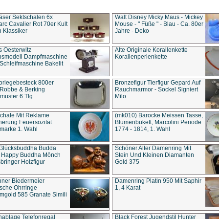
äser Sektschalen 6x
Walt Disney Micky Maus - Mickey
rc Cavalier Rot 70er Kult
Mouse - " Füße " - Blau - Ca. 80er
 Klassiker
Jahre - Deko
s Oesterwitz
Alte Originale Korallenkette
ebsmodell Dampfmaschine
Korallenperlenkette
Schleifmaschine Bakelit
rlegebesteck 800er
Bronzefigur Tierfigur Gepard Auf
 Robbe & Berking
Rauchmarmor - Sockel Signiert
uster 6 Tlg.
Milo
chale Mit Reklame
(mk010) Barocke Meissen Tasse,
herung Feuersozität
Blumenbukett, Marcolini Periode
marke 1. Wahl
1774 - 1814, 1. Wahl
 Glücksbuddha Budda
Schöner Alter Damenring Mit
t Happy Buddha Mönch
Stein Und Kleinen Diamanten
bringer Holzfigur
Gold 375
ner Biedermeier
Damenring Platin 950 Mit Saphir
ische Ohrringe
1, 4 Karat
gold 585 Granate Simili
nablage Telefonregal
Black Forest Jugendstil Hunter