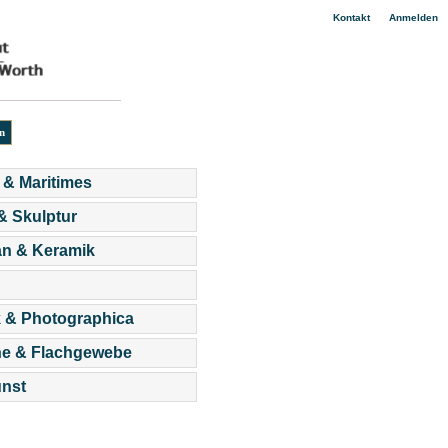
|
Kontakt
Anmelden
 & Maritimes
 & Skulptur
an & Keramik
 & Photographica
he & Flachgewebe
nst