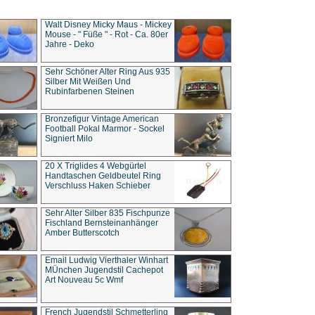
Walt Disney Micky Maus - Mickey
Mouse - " Füße " - Rot - Ca. 80er
Jahre - Deko
Sehr Schöner Alter Ring Aus 935
Silber Mit Weißen Und
Rubinfarbenen Steinen
Bronzefigur Vintage American
Football Pokal Marmor - Sockel
Signiert Milo
20 X Triglides 4 Webgürtel
Handtaschen Geldbeutel Ring
Verschluss Haken Schieber
Sehr Alter Silber 835 Fischpunze
Fischland Bernsteinanhänger
Amber Butterscotch
Email Ludwig Vierthaler Winhart
MÜnchen Jugendstil Cachepot
Art Nouveau 5c Wmf
French Jugendstil Schmetterling