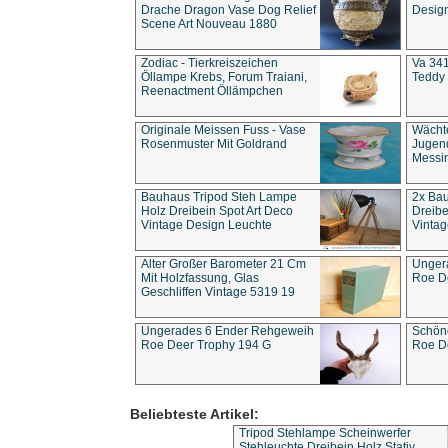
Drache Dragon Vase Dog Relief
Design
Scene Art Nouveau 1880
Zodiac - Tierkreiszeichen
Va 341
Öllampe Krebs, Forum Traiani,
Teddy 
Reenactment Öllämpchen
Originale Meissen Fuss - Vase
Wächt
Rosenmuster Mit Goldrand
Jugend
Messi
Bauhaus Tripod Steh Lampe
2x Ba
Holz Dreibein Spot Art Deco
Dreibe
Vintage Design Leuchte
Vintag
Alter Großer Barometer 21 Cm
Unger
Mit Holzfassung, Glas
Roe D
Geschliffen Vintage 5319 19
Ungerades 6 Ender Rehgeweih
Schön
Roe Deer Trophy 194 G
Roe D
Beliebteste Artikel:
Tripod Stehlampe Scheinwerfer
Stehleuchte Dreibein Holz Stativ