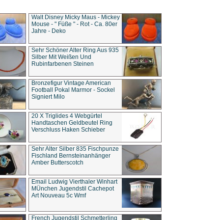
Walt Disney Micky Maus - Mickey
Mouse - " Füße " - Rot - Ca. 80er
Jahre - Deko
Sehr Schöner Alter Ring Aus 935
Silber Mit Weißen Und
Rubinfarbenen Steinen
Bronzefigur Vintage American
Football Pokal Marmor - Sockel
Signiert Milo
20 X Triglides 4 Webgürtel
Handtaschen Geldbeutel Ring
Verschluss Haken Schieber
Sehr Alter Silber 835 Fischpunze
Fischland Bernsteinanhänger
Amber Butterscotch
Email Ludwig Vierthaler Winhart
MÜnchen Jugendstil Cachepot
Art Nouveau 5c Wmf
French Jugendstil Schmetterling