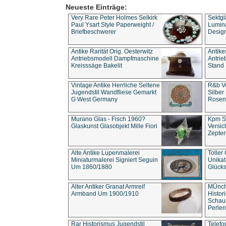
Neueste Einträge:
Very Rare Peter Holmes Selkirk
Sektgl
Paul Ysart Style Paperweight /
Lumina
Briefbeschwerer
Design
Antike Rarität Orig. Oesterwitz
Antike
Antriebsmodell Dampfmaschine
Antri
Kreisssäge Bakelit
Stand 
Vintage Antike Herrliche Seltene
R&b Vo
Jugendstil Wandfliese Gemarkt
Silber
G West Germany
Rosenm
Murano Glas - Fisch 1960?
Kpm S
Glaskunst Glasobjekt Mille Fiori
Versic
Zepter
Alte Antike Lupenmalerei
Toller
Miniaturmalerei Signiert Seguin
Unika
Um 1860/1880
Glücks
Alter Antiker Granat Armreif
MÜnch
Armband Um 1900/1910
Histor
Schaum
Perlen
Rar Historismus Jugendstil
Telefo