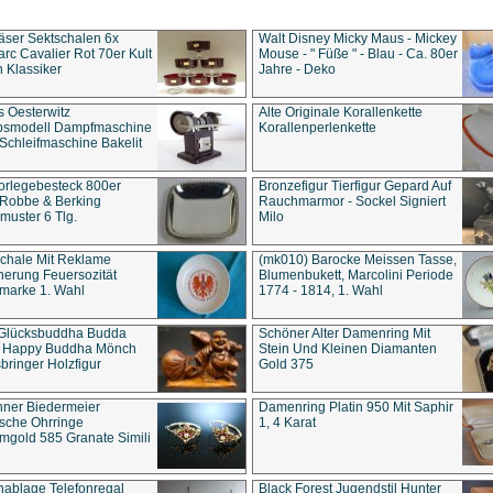
äser Sektschalen 6x
Walt Disney Micky Maus - Mickey
rc Cavalier Rot 70er Kult
Mouse - " Füße " - Blau - Ca. 80er
 Klassiker
Jahre - Deko
s Oesterwitz
Alte Originale Korallenkette
ebsmodell Dampfmaschine
Korallenperlenkette
Schleifmaschine Bakelit
rlegebesteck 800er
Bronzefigur Tierfigur Gepard Auf
 Robbe & Berking
Rauchmarmor - Sockel Signiert
uster 6 Tlg.
Milo
chale Mit Reklame
(mk010) Barocke Meissen Tasse,
herung Feuersozität
Blumenbukett, Marcolini Periode
marke 1. Wahl
1774 - 1814, 1. Wahl
 Glücksbuddha Budda
Schöner Alter Damenring Mit
t Happy Buddha Mönch
Stein Und Kleinen Diamanten
bringer Holzfigur
Gold 375
ner Biedermeier
Damenring Platin 950 Mit Saphir
ische Ohrringe
1, 4 Karat
gold 585 Granate Simili
nablage Telefonregal
Black Forest Jugendstil Hunter