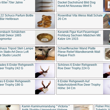
 60er 70er Jahre
Dackel Dachshund Bild Dog
Hund Art Nouveau Wmf S
22 Schuco Parfum Bottle
Rosenthal Vita Weiss Matt Schale
Bär Hellbraun
26 Cm
ersbach Schälchen
Keramik Figur Kurt Feuerriegel
stil Dekor 1865
Frohburg Sachsen Mädchen Mit
ngmontur
Katze Um 1915
uhaus Tripod Steh Lampe
Schaeffenacker Wand Platte
in Stativ Art Deco Loft
Fliese Relief Wandkeramik Wall
e Studio Leucht
Plaque Fisch
ades 6 Ender Rehgeweih
Schönes 6 Ender Rehgeweih
eer Trophy 242 G
Roe Deer Trophy 224 G
es 6 Ender Rehgeweih
6 Ender Rehgeweih Auf
eer Trophy 186 G
Naturholzbrett Roe Deer Trophy
Höhe: 34 Cm
Kamin Kaminumrandung " Victoria "
Fisher Pri
Antik Shabby Umrandung Vintage
Zubehör, V