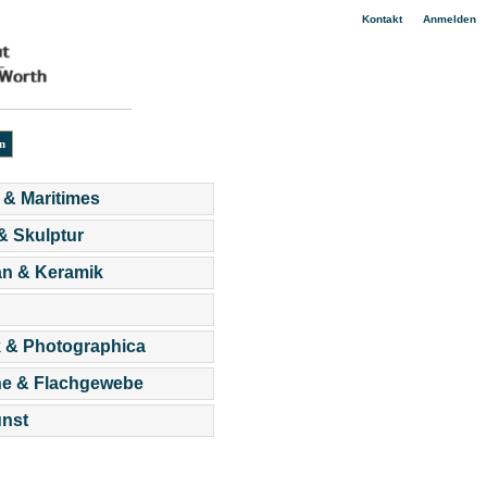
|
Kontakt
Anmelden
 & Maritimes
 & Skulptur
an & Keramik
 & Photographica
he & Flachgewebe
nst