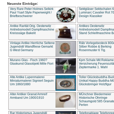
Neueste Einträge:
Very Rare Peter Holmes Selkirk
Sektgläser Sektschalen 
Paul Ysart Style Paperweight /
Luminarc Cavalier Rot 70
Briefbeschwerer
Design Klassiker
Antike Rarität Orig. Oesterwitz
Antikes Oesterwitz
Antriebsmodell Dampfmaschine
Antriebsmodell Dampfma
Kreisssäge Bakelit
Stand Schleifmaschine Ba
Vintage Antike Herrliche Seltene
R&b Vorlegebesteck 800
Jugendstil Wandfliese Gemarkt
Silber Robbe & Berking
G West Germany
Rosenmuster 6 Tlg.
Murano Glas - Fisch 1960?
Kpm Schale Mit Reklame
Glaskunst Glasobjekt Mille Fiori
Versicherung Feuersozitä
Zeptermarke 1. Wahl
Alte Antike Lupenmalerei
Toller Glücksbuddha Bu
Miniaturmalerei Signiert Seguin
Unikat Happy Buddha M
Um 1860/1880
Glücksbringer Holzfigur
Alter Antiker Granat Armreif
MÜnchner Biedermeier
Armband Um 1900/1910
Historische Ohrringe
Schaumgold 585 Granate 
Perlen
Rar Historismus Jugendstil
Telefonablage Telefonreg