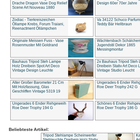
Drache Dragon Vase Dog Relief
Design 60er 70er Jahre
Scene Art Nouveau 1880
Zodiac - Tierkreiszeichen
Va 34122 Schuco Parfum 
Öllampe Krebs, Forum Traiani,
Teddy Bär Hellbraun
Reenactment Öllämpchen
Originale Meissen Fuss - Vase
Wächtersbach Schälche
Rosenmuster Mit Goldrand
Jugendstil Dekor 1865
Messingmontur
Bauhaus Tripod Steh Lampe
2x Bauhaus Tripod Steh
Holz Dreibein Spot Art Deco
Dreibein Stativ Art Deco L
Vintage Design Leuchte
Vintage Studio Leucht
Alter Großer Barometer 21 Cm
Ungerades 6 Ender Reh
Mit Holzfassung, Glas
Roe Deer Trophy 242 G
Geschliffen Vintage 5319 19
Ungerades 6 Ender Rehgeweih
Schönes 6 Ender Rehge
Roe Deer Trophy 194 G
Roe Deer Trophy 186 G
Beliebteste Artikel:
Tripod Stehlampe Scheinwerfer
Ka
Stehleuchte Dreibein Holz Stativ
An