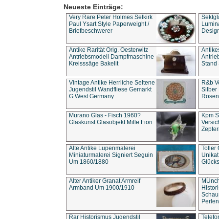
Neueste Einträge:
Very Rare Peter Holmes Selkirk
Sektgl
Paul Ysart Style Paperweight /
Lumina
Briefbeschwerer
Design
Antike Rarität Orig. Oesterwitz
Antike
Antriebsmodell Dampfmaschine
Antri
Kreisssäge Bakelit
Stand 
Vintage Antike Herrliche Seltene
R&b Vo
Jugendstil Wandfliese Gemarkt
Silber
G West Germany
Rosenm
Murano Glas - Fisch 1960?
Kpm S
Glaskunst Glasobjekt Mille Fiori
Versic
Zepter
Alte Antike Lupenmalerei
Toller
Miniaturmalerei Signiert Seguin
Unika
Um 1860/1880
Glücks
Alter Antiker Granat Armreif
MÜnch
Armband Um 1900/1910
Histor
Schaum
Perlen
Rar Historismus Jugendstil
Telefo