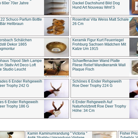
 60er 70er Jahre
Dackel Dachshund Bild Dog
Hund Art Nouveau Wmf S
22 Schuco Parfum Bottle
Rosenthal Vita Weiss Matt Schale
Bär Hellbraun
26 Cm
ersbach Schälchen
Keramik Figur Kurt Feuerriegel
stil Dekor 1865
Frohburg Sachsen Mädchen Mit
ngmontur
Katze Um 1915
uhaus Tripod Steh Lampe
Schaeffenacker Wand Platte
in Stativ Art Deco Loft
Fliese Relief Wandkeramik Wall
e Studio Leucht
Plaque Fisch
ades 6 Ender Rehgeweih
Schönes 6 Ender Rehgeweih
eer Trophy 242 G
Roe Deer Trophy 224 G
es 6 Ender Rehgeweih
6 Ender Rehgeweih Auf
eer Trophy 186 G
Naturholzbrett Roe Deer Trophy
Höhe: 34 Cm
Kamin Kaminumrandung " Victoria "
Fisher Pri
Antik Shabby Umrandung Vintage
Zubehör, V