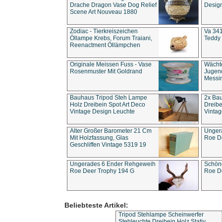
Drache Dragon Vase Dog Relief
Design
Scene Art Nouveau 1880
Zodiac - Tierkreiszeichen
Va 341
Öllampe Krebs, Forum Traiani,
Teddy 
Reenactment Öllämpchen
Originale Meissen Fuss - Vase
Wächt
Rosenmuster Mit Goldrand
Jugend
Messi
Bauhaus Tripod Steh Lampe
2x Ba
Holz Dreibein Spot Art Deco
Dreibe
Vintage Design Leuchte
Vintag
Alter Großer Barometer 21 Cm
Unger
Mit Holzfassung, Glas
Roe D
Geschliffen Vintage 5319 19
Ungerades 6 Ender Rehgeweih
Schön
Roe Deer Trophy 194 G
Roe D
Beliebteste Artikel:
Tripod Stehlampe Scheinwerfer
Stehleuchte Dreibein Holz Stativ