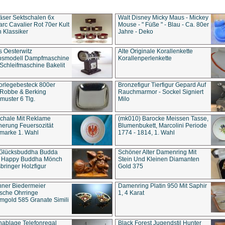
äser Sektschalen 6x
Walt Disney Micky Maus - Mickey
rc Cavalier Rot 70er Kult
Mouse - " Füße " - Blau - Ca. 80er
 Klassiker
Jahre - Deko
s Oesterwitz
Alte Originale Korallenkette
ebsmodell Dampfmaschine
Korallenperlenkette
Schleifmaschine Bakelit
rlegebesteck 800er
Bronzefigur Tierfigur Gepard Auf
 Robbe & Berking
Rauchmarmor - Sockel Signiert
uster 6 Tlg.
Milo
chale Mit Reklame
(mk010) Barocke Meissen Tasse,
herung Feuersozität
Blumenbukett, Marcolini Periode
marke 1. Wahl
1774 - 1814, 1. Wahl
 Glücksbuddha Budda
Schöner Alter Damenring Mit
t Happy Buddha Mönch
Stein Und Kleinen Diamanten
bringer Holzfigur
Gold 375
ner Biedermeier
Damenring Platin 950 Mit Saphir
ische Ohrringe
1, 4 Karat
gold 585 Granate Simili
nablage Telefonregal
Black Forest Jugendstil Hunter