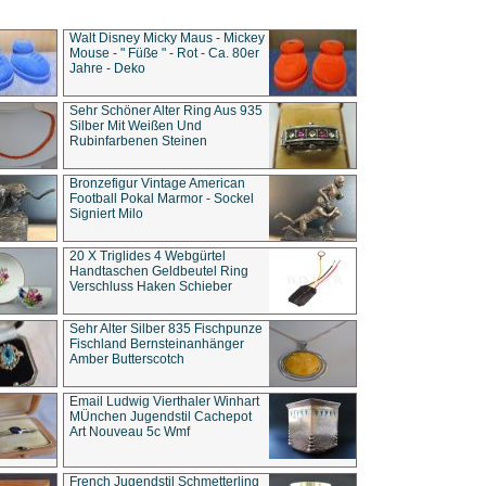
Walt Disney Micky Maus - Mickey
Mouse - " Füße " - Rot - Ca. 80er
Jahre - Deko
Sehr Schöner Alter Ring Aus 935
Silber Mit Weißen Und
Rubinfarbenen Steinen
Bronzefigur Vintage American
Football Pokal Marmor - Sockel
Signiert Milo
20 X Triglides 4 Webgürtel
Handtaschen Geldbeutel Ring
Verschluss Haken Schieber
Sehr Alter Silber 835 Fischpunze
Fischland Bernsteinanhänger
Amber Butterscotch
Email Ludwig Vierthaler Winhart
MÜnchen Jugendstil Cachepot
Art Nouveau 5c Wmf
French Jugendstil Schmetterling