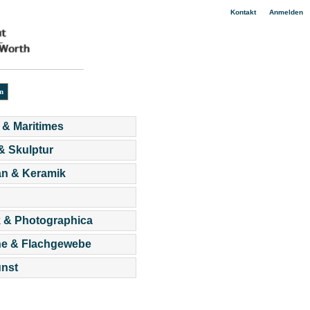
|
Kontakt
Anmelden
 & Maritimes
 & Skulptur
an & Keramik
 & Photographica
he & Flachgewebe
nst