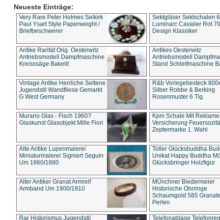
Neueste Einträge:
Very Rare Peter Holmes Selkirk
Sektgläser Sektschalen 
Paul Ysart Style Paperweight /
Luminarc Cavalier Rot 70
Briefbeschwerer
Design Klassiker
Antike Rarität Orig. Oesterwitz
Antikes Oesterwitz
Antriebsmodell Dampfmaschine
Antriebsmodell Dampfma
Kreisssäge Bakelit
Stand Schleifmaschine Ba
Vintage Antike Herrliche Seltene
R&b Vorlegebesteck 800
Jugendstil Wandfliese Gemarkt
Silber Robbe & Berking
G West Germany
Rosenmuster 6 Tlg.
Murano Glas - Fisch 1960?
Kpm Schale Mit Reklame
Glaskunst Glasobjekt Mille Fiori
Versicherung Feuersozitä
Zeptermarke 1. Wahl
Alte Antike Lupenmalerei
Toller Glücksbuddha Bu
Miniaturmalerei Signiert Seguin
Unikat Happy Buddha M
Um 1860/1880
Glücksbringer Holzfigur
Alter Antiker Granat Armreif
MÜnchner Biedermeier
Armband Um 1900/1910
Historische Ohrringe
Schaumgold 585 Granate 
Perlen
Rar Historismus Jugendstil
Telefonablage Telefonreg