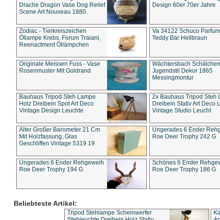
Drache Dragon Vase Dog Relief
Design 60er 70er Jahre
Scene Art Nouveau 1880
Zodiac - Tierkreiszeichen
Va 34122 Schuco Parfum 
Öllampe Krebs, Forum Traiani,
Teddy Bär Hellbraun
Reenactment Öllämpchen
Originale Meissen Fuss - Vase
Wächtersbach Schälche
Rosenmuster Mit Goldrand
Jugendstil Dekor 1865
Messingmontur
Bauhaus Tripod Steh Lampe
2x Bauhaus Tripod Steh
Holz Dreibein Spot Art Deco
Dreibein Stativ Art Deco L
Vintage Design Leuchte
Vintage Studio Leucht
Alter Großer Barometer 21 Cm
Ungerades 6 Ender Reh
Mit Holzfassung, Glas
Roe Deer Trophy 242 G
Geschliffen Vintage 5319 19
Ungerades 6 Ender Rehgeweih
Schönes 6 Ender Rehge
Roe Deer Trophy 194 G
Roe Deer Trophy 186 G
Beliebteste Artikel:
Tripod Stehlampe Scheinwerfer
Ka
Stehleuchte Dreibein Holz Stativ
An