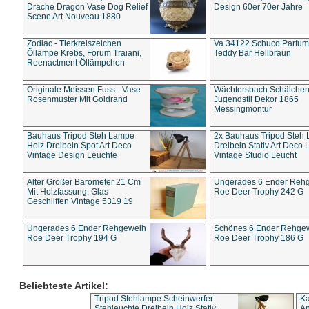
Drache Dragon Vase Dog Relief
Design 60er 70er Jahre
Scene Art Nouveau 1880
Zodiac - Tierkreiszeichen
Va 34122 Schuco Parfum 
Öllampe Krebs, Forum Traiani,
Teddy Bär Hellbraun
Reenactment Öllämpchen
Originale Meissen Fuss - Vase
Wächtersbach Schälche
Rosenmuster Mit Goldrand
Jugendstil Dekor 1865
Messingmontur
Bauhaus Tripod Steh Lampe
2x Bauhaus Tripod Steh
Holz Dreibein Spot Art Deco
Dreibein Stativ Art Deco L
Vintage Design Leuchte
Vintage Studio Leucht
Alter Großer Barometer 21 Cm
Ungerades 6 Ender Reh
Mit Holzfassung, Glas
Roe Deer Trophy 242 G
Geschliffen Vintage 5319 19
Ungerades 6 Ender Rehgeweih
Schönes 6 Ender Rehge
Roe Deer Trophy 194 G
Roe Deer Trophy 186 G
Beliebteste Artikel:
Tripod Stehlampe Scheinwerfer
Ka
Stehleuchte Dreibein Holz Stativ
An