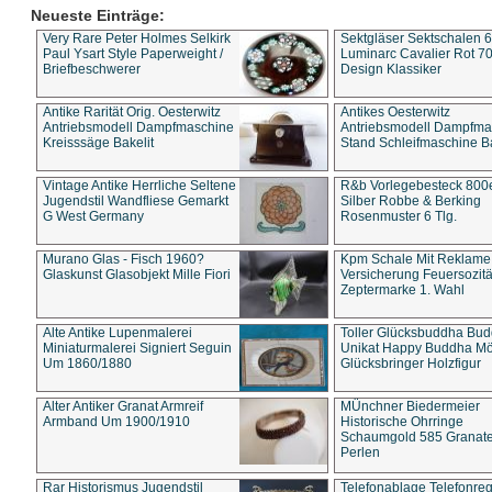
Neueste Einträge:
Very Rare Peter Holmes Selkirk
Sektgläser Sektschalen 
Paul Ysart Style Paperweight /
Luminarc Cavalier Rot 70
Briefbeschwerer
Design Klassiker
Antike Rarität Orig. Oesterwitz
Antikes Oesterwitz
Antriebsmodell Dampfmaschine
Antriebsmodell Dampfma
Kreisssäge Bakelit
Stand Schleifmaschine Ba
Vintage Antike Herrliche Seltene
R&b Vorlegebesteck 800
Jugendstil Wandfliese Gemarkt
Silber Robbe & Berking
G West Germany
Rosenmuster 6 Tlg.
Murano Glas - Fisch 1960?
Kpm Schale Mit Reklame
Glaskunst Glasobjekt Mille Fiori
Versicherung Feuersozitä
Zeptermarke 1. Wahl
Alte Antike Lupenmalerei
Toller Glücksbuddha Bu
Miniaturmalerei Signiert Seguin
Unikat Happy Buddha M
Um 1860/1880
Glücksbringer Holzfigur
Alter Antiker Granat Armreif
MÜnchner Biedermeier
Armband Um 1900/1910
Historische Ohrringe
Schaumgold 585 Granate 
Perlen
Rar Historismus Jugendstil
Telefonablage Telefonreg