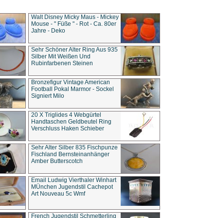
Walt Disney Micky Maus - Mickey
Mouse - " Füße " - Rot - Ca. 80er
Jahre - Deko
Sehr Schöner Alter Ring Aus 935
Silber Mit Weißen Und
Rubinfarbenen Steinen
Bronzefigur Vintage American
Football Pokal Marmor - Sockel
Signiert Milo
20 X Triglides 4 Webgürtel
Handtaschen Geldbeutel Ring
Verschluss Haken Schieber
Sehr Alter Silber 835 Fischpunze
Fischland Bernsteinanhänger
Amber Butterscotch
Email Ludwig Vierthaler Winhart
MÜnchen Jugendstil Cachepot
Art Nouveau 5c Wmf
French Jugendstil Schmetterling