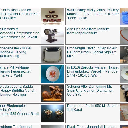
äser Sektschalen 6x
Walt Disney Micky Maus - Mickey
rc Cavalier Rot 70er Kult
Mouse - " Füße " - Blau - Ca. 80er
 Klassiker
Jahre - Deko
s Oesterwitz
Alte Originale Korallenkette
ebsmodell Dampfmaschine
Korallenperlenkette
Schleifmaschine Bakelit
rlegebesteck 800er
Bronzefigur Tierfigur Gepard Auf
 Robbe & Berking
Rauchmarmor - Sockel Signiert
uster 6 Tlg.
Milo
chale Mit Reklame
(mk010) Barocke Meissen Tasse,
herung Feuersozität
Blumenbukett, Marcolini Periode
marke 1. Wahl
1774 - 1814, 1. Wahl
 Glücksbuddha Budda
Schöner Alter Damenring Mit
t Happy Buddha Mönch
Stein Und Kleinen Diamanten
bringer Holzfigur
Gold 375
ner Biedermeier
Damenring Platin 950 Mit Saphir
ische Ohrringe
1, 4 Karat
gold 585 Granate Simili
nablage Telefonregal
Black Forest Jugendstil Hunter