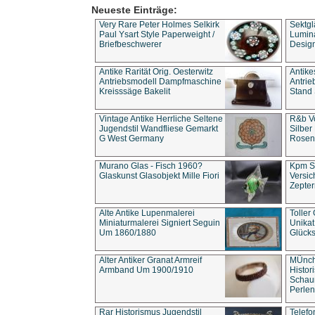
Neueste Einträge:
Very Rare Peter Holmes Selkirk
Sektgl
Paul Ysart Style Paperweight /
Lumina
Briefbeschwerer
Design
Antike Rarität Orig. Oesterwitz
Antike
Antriebsmodell Dampfmaschine
Antri
Kreisssäge Bakelit
Stand 
Vintage Antike Herrliche Seltene
R&b Vo
Jugendstil Wandfliese Gemarkt
Silber
G West Germany
Rosenm
Murano Glas - Fisch 1960?
Kpm S
Glaskunst Glasobjekt Mille Fiori
Versic
Zepter
Alte Antike Lupenmalerei
Toller
Miniaturmalerei Signiert Seguin
Unika
Um 1860/1880
Glücks
Alter Antiker Granat Armreif
MÜnch
Armband Um 1900/1910
Histor
Schaum
Perlen
Rar Historismus Jugendstil
Telefo