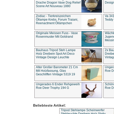
Drache Dragon Vase Dog Relief
Design
Scene Art Nouveau 1880
Zodiac - Tierkreiszeichen
Va 341
Öllampe Krebs, Forum Traiani,
Teddy 
Reenactment Öllämpchen
Originale Meissen Fuss - Vase
Wächt
Rosenmuster Mit Goldrand
Jugend
Messi
Bauhaus Tripod Steh Lampe
2x Ba
Holz Dreibein Spot Art Deco
Dreibe
Vintage Design Leuchte
Vintag
Alter Großer Barometer 21 Cm
Unger
Mit Holzfassung, Glas
Roe D
Geschliffen Vintage 5319 19
Ungerades 6 Ender Rehgeweih
Schön
Roe Deer Trophy 194 G
Roe D
Beliebteste Artikel:
Tripod Stehlampe Scheinwerfer
Stehleuchte Dreibein Holz Stativ