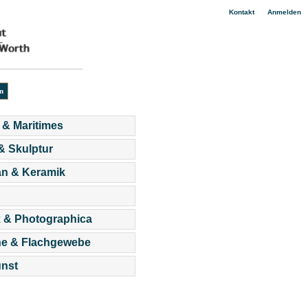
|
Kontakt
Anmelden
 & Maritimes
 & Skulptur
an & Keramik
 & Photographica
he & Flachgewebe
nst