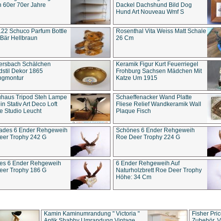
 60er 70er Jahre
Dackel Dachshund Bild Dog
Hund Art Nouveau Wmf S
22 Schuco Parfum Bottle
Rosenthal Vita Weiss Matt Schale
Bär Hellbraun
26 Cm
ersbach Schälchen
Keramik Figur Kurt Feuerriegel
stil Dekor 1865
Frohburg Sachsen Mädchen Mit
ngmontur
Katze Um 1915
uhaus Tripod Steh Lampe
Schaeffenacker Wand Platte
in Stativ Art Deco Loft
Fliese Relief Wandkeramik Wall
e Studio Leucht
Plaque Fisch
ades 6 Ender Rehgeweih
Schönes 6 Ender Rehgeweih
eer Trophy 242 G
Roe Deer Trophy 224 G
es 6 Ender Rehgeweih
6 Ender Rehgeweih Auf
eer Trophy 186 G
Naturholzbrett Roe Deer Trophy
Höhe: 34 Cm
Kamin Kaminumrandung " Victoria "
Fisher Pri
Antik Shabby Umrandung Vintage
Zubehör, V