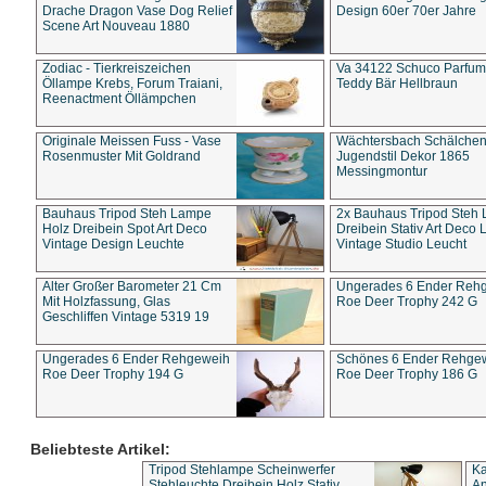
Drache Dragon Vase Dog Relief
Design 60er 70er Jahre
Scene Art Nouveau 1880
Zodiac - Tierkreiszeichen
Va 34122 Schuco Parfum 
Öllampe Krebs, Forum Traiani,
Teddy Bär Hellbraun
Reenactment Öllämpchen
Originale Meissen Fuss - Vase
Wächtersbach Schälche
Rosenmuster Mit Goldrand
Jugendstil Dekor 1865
Messingmontur
Bauhaus Tripod Steh Lampe
2x Bauhaus Tripod Steh
Holz Dreibein Spot Art Deco
Dreibein Stativ Art Deco L
Vintage Design Leuchte
Vintage Studio Leucht
Alter Großer Barometer 21 Cm
Ungerades 6 Ender Reh
Mit Holzfassung, Glas
Roe Deer Trophy 242 G
Geschliffen Vintage 5319 19
Ungerades 6 Ender Rehgeweih
Schönes 6 Ender Rehge
Roe Deer Trophy 194 G
Roe Deer Trophy 186 G
Beliebteste Artikel:
Tripod Stehlampe Scheinwerfer
Ka
Stehleuchte Dreibein Holz Stativ
An