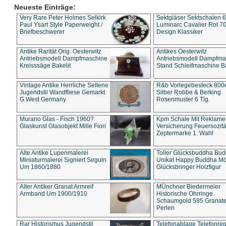
Neueste Einträge:
Very Rare Peter Holmes Selkirk
Sektgläser Sektschalen 
Paul Ysart Style Paperweight /
Luminarc Cavalier Rot 70
Briefbeschwerer
Design Klassiker
Antike Rarität Orig. Oesterwitz
Antikes Oesterwitz
Antriebsmodell Dampfmaschine
Antriebsmodell Dampfma
Kreisssäge Bakelit
Stand Schleifmaschine Ba
Vintage Antike Herrliche Seltene
R&b Vorlegebesteck 800
Jugendstil Wandfliese Gemarkt
Silber Robbe & Berking
G West Germany
Rosenmuster 6 Tlg.
Murano Glas - Fisch 1960?
Kpm Schale Mit Reklame
Glaskunst Glasobjekt Mille Fiori
Versicherung Feuersozitä
Zeptermarke 1. Wahl
Alte Antike Lupenmalerei
Toller Glücksbuddha Bu
Miniaturmalerei Signiert Seguin
Unikat Happy Buddha M
Um 1860/1880
Glücksbringer Holzfigur
Alter Antiker Granat Armreif
MÜnchner Biedermeier
Armband Um 1900/1910
Historische Ohrringe
Schaumgold 585 Granate 
Perlen
Rar Historismus Jugendstil
Telefonablage Telefonreg