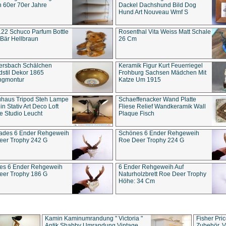
 60er 70er Jahre
Dackel Dachshund Bild Dog
Hund Art Nouveau Wmf S
22 Schuco Parfum Bottle
Rosenthal Vita Weiss Matt Schale
Bär Hellbraun
26 Cm
ersbach Schälchen
Keramik Figur Kurt Feuerriegel
stil Dekor 1865
Frohburg Sachsen Mädchen Mit
ngmontur
Katze Um 1915
uhaus Tripod Steh Lampe
Schaeffenacker Wand Platte
in Stativ Art Deco Loft
Fliese Relief Wandkeramik Wall
e Studio Leucht
Plaque Fisch
ades 6 Ender Rehgeweih
Schönes 6 Ender Rehgeweih
eer Trophy 242 G
Roe Deer Trophy 224 G
es 6 Ender Rehgeweih
6 Ender Rehgeweih Auf
eer Trophy 186 G
Naturholzbrett Roe Deer Trophy
Höhe: 34 Cm
Kamin Kaminumrandung " Victoria "
Fisher Pri
Antik Shabby Umrandung Vintage
Zubehör, V