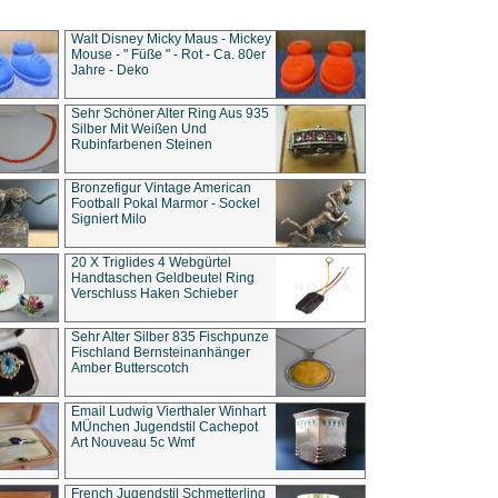
Walt Disney Micky Maus - Mickey
Mouse - " Füße " - Rot - Ca. 80er
Jahre - Deko
Sehr Schöner Alter Ring Aus 935
Silber Mit Weißen Und
Rubinfarbenen Steinen
Bronzefigur Vintage American
Football Pokal Marmor - Sockel
Signiert Milo
20 X Triglides 4 Webgürtel
Handtaschen Geldbeutel Ring
Verschluss Haken Schieber
Sehr Alter Silber 835 Fischpunze
Fischland Bernsteinanhänger
Amber Butterscotch
Email Ludwig Vierthaler Winhart
MÜnchen Jugendstil Cachepot
Art Nouveau 5c Wmf
French Jugendstil Schmetterling