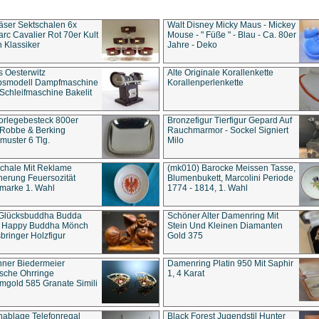
äser Sektschalen 6x
Walt Disney Micky Maus - Mickey
rc Cavalier Rot 70er Kult
Mouse - " Füße " - Blau - Ca. 80er
 Klassiker
Jahre - Deko
s Oesterwitz
Alte Originale Korallenkette
ebsmodell Dampfmaschine
Korallenperlenkette
Schleifmaschine Bakelit
rlegebesteck 800er
Bronzefigur Tierfigur Gepard Auf
 Robbe & Berking
Rauchmarmor - Sockel Signiert
uster 6 Tlg.
Milo
chale Mit Reklame
(mk010) Barocke Meissen Tasse,
herung Feuersozität
Blumenbukett, Marcolini Periode
marke 1. Wahl
1774 - 1814, 1. Wahl
 Glücksbuddha Budda
Schöner Alter Damenring Mit
t Happy Buddha Mönch
Stein Und Kleinen Diamanten
bringer Holzfigur
Gold 375
ner Biedermeier
Damenring Platin 950 Mit Saphir
ische Ohrringe
1, 4 Karat
gold 585 Granate Simili
nablage Telefonregal
Black Forest Jugendstil Hunter