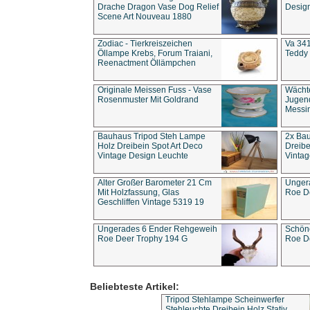
Drache Dragon Vase Dog Relief
Design
Scene Art Nouveau 1880
Zodiac - Tierkreiszeichen
Va 341
Öllampe Krebs, Forum Traiani,
Teddy 
Reenactment Öllämpchen
Originale Meissen Fuss - Vase
Wächt
Rosenmuster Mit Goldrand
Jugend
Messi
Bauhaus Tripod Steh Lampe
2x Ba
Holz Dreibein Spot Art Deco
Dreibe
Vintage Design Leuchte
Vintag
Alter Großer Barometer 21 Cm
Unger
Mit Holzfassung, Glas
Roe D
Geschliffen Vintage 5319 19
Ungerades 6 Ender Rehgeweih
Schön
Roe Deer Trophy 194 G
Roe D
Beliebteste Artikel:
Tripod Stehlampe Scheinwerfer
Stehleuchte Dreibein Holz Stativ