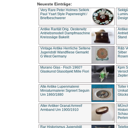
Neueste Einträge:
Very Rare Peter Holmes Selkirk
Sektgl
Paul Ysart Style Paperweight /
Lumina
Briefbeschwerer
Design
Antike Rarität Orig. Oesterwitz
Antike
Antriebsmodell Dampfmaschine
Antri
Kreisssäge Bakelit
Stand 
Vintage Antike Herrliche Seltene
R&b Vo
Jugendstil Wandfliese Gemarkt
Silber
G West Germany
Rosenm
Murano Glas - Fisch 1960?
Kpm S
Glaskunst Glasobjekt Mille Fiori
Versic
Zepter
Alte Antike Lupenmalerei
Toller
Miniaturmalerei Signiert Seguin
Unika
Um 1860/1880
Glücks
Alter Antiker Granat Armreif
MÜnch
Armband Um 1900/1910
Histor
Schaum
Perlen
Rar Historismus Jugendstil
Telefo