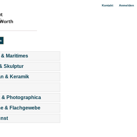
|
Kontakt
Anmelden
 & Maritimes
 & Skulptur
an & Keramik
 & Photographica
he & Flachgewebe
nst